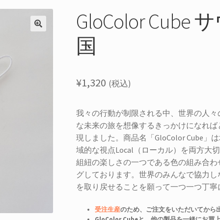
GloColor Cu
国
¥
1,320
(税込)
我々の行動が制限される中、世界の人々
な未来の旅を想像するきっかけになれば
現しました。商品名「GloColor Cube
域的な視点Local（ローカル）を両方大切
組紐の楽しさの一つである色の組み合わせ
グしております。世界のみんなで協力し
を取り戻せることを願って一つ一つ丁寧
受注生産
のため、ご注文をいただいてから
GloColor Cubeと、他の製品を一緒