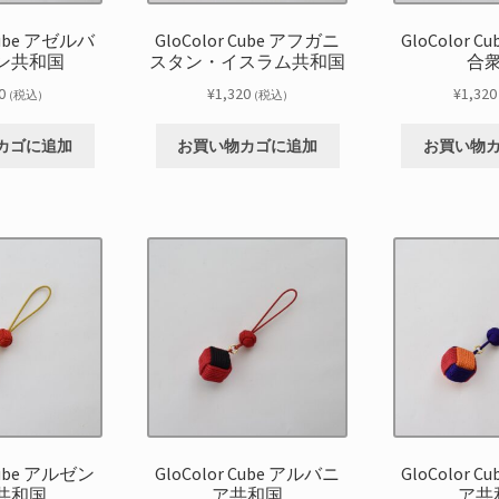
 Cube アゼルバ
GloColor Cube アフガニ
GloColor 
ン共和国
スタン・イスラム共和国
合
0
¥
1,320
¥
1,320
(税込)
(税込)
カゴに追加
お買い物カゴに追加
お買い物
 Cube アルゼン
GloColor Cube アルバニ
GloColor 
共和国
ア共和国
ア共