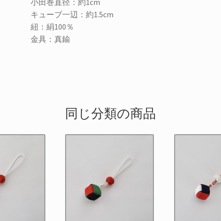
小田巻直径：約1cm
キューブ一辺：約1.5cm
紐：絹100％
金具：真鍮
同じ分類の商品