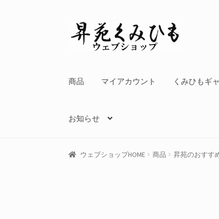
ナ
コ
ビ
ン
ゲ
テ
ー
ン
シ
ツ
商品
マイアカウント
くみひもギ
ョ
へ
ン
ス
へ
キ
お知らせ
ス
ッ
キ
プ
ッ
ウェブショップHOME
商品
昇苑のおすす
プ