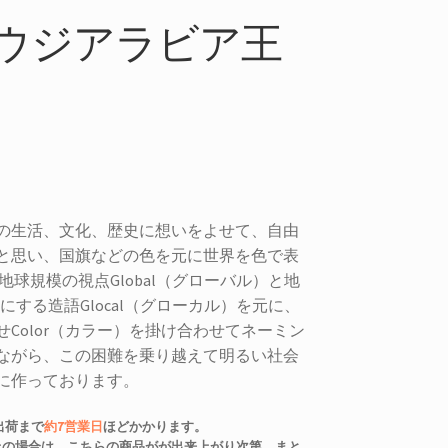
be サウジアラビア王
の生活、文化、歴史に想いをよせて、自由
と思い、国旗などの色を元に世界を色で表
」は地球規模の視点Global（グローバル）と地
にする造語Glocal（グローカル）を元に、
Color（カラー）を掛け合わせてネーミン
ながら、この困難を乗り越えて明るい社会
に作っております。
出荷まで
約7営業日
ほどかかります。
にお買上の場合は、こちらの商品がが出来上がり次第、まと