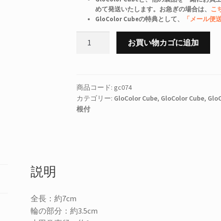
めて発送いたします。お急ぎの場合は、
こ
GloColor Cubeの特典として、
「メール便
GloColor
お買い物カゴに追加
Cube
サ
ウ
ジ
商品コード:
gc074
カテゴリー:
GloColor Cube
,
GloColor Cube
,
GloC
ア
根付
ラ
ビ
ア
王
国
説明
個
全長：約7cm
輪の部分：約3.5cm