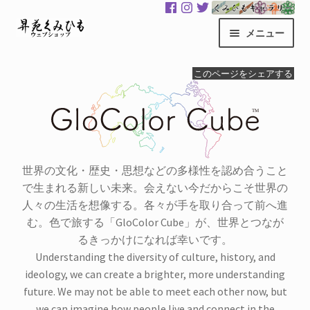
ナ
コ
メニュー
ビ
ン
ゲ
テ
昇苑くみひもHOME
このページをシェアする
ー
ン
シ
ツ
商品一覧
ョ
へ
ン
ス
カート
へ
キ
ス
ッ
世界の文化・歴史・思想などの多様性を認め合うこと
マイアカウント
キ
プ
で生まれる新しい未来。会えない今だからこそ世界の
ッ
人々の生活を想像する。各々が手を取り合って前へ進
サ
くみひもギャラリー
プ
む。色で旅する「GloColor Cube」が、世界とつなが
ブ
るきっかけになれば幸いです。
メ
GloColor 世界地図
Understanding the diversity of culture, history, and
ニ
ideology, we can create a brighter, more understanding
ュ
お買い物案内
future. We may not be able to meet each other now, but
ー
we can imagine how people live and connect in the