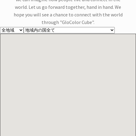
を
お問合せ
world. Let us go forward together, hand in hand. We
展
hope you will see a chance to connect with the world
開
サ
お知らせ
through "GloColor Cube".
ブ
メ
プライバシーポリシー
ニ
ュ
ー
を
展
開