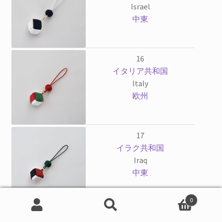
Israel
中東
16
イタリア共和国
Italy
欧州
17
イラク共和国
Iraq
中東
0
検
検
18