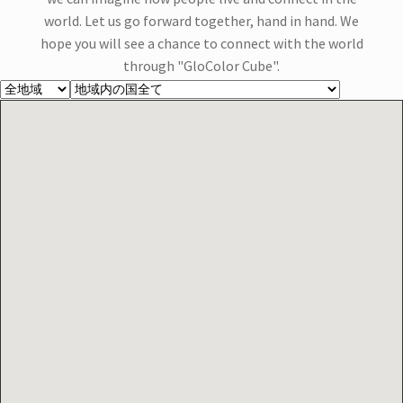
を
お問合せ
world. Let us go forward together, hand in hand. We
展
hope you will see a chance to connect with the world
開
サ
お知らせ
through "GloColor Cube".
ブ
メ
プライバシーポリシー
ニ
ュ
ー
を
展
開