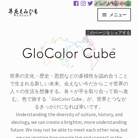
ナ
コ
メニュー
ビ
ン
ゲ
テ
昇苑くみひもHOME
このページをシェアする
ー
ン
シ
ツ
商品一覧
ョ
へ
ン
ス
カート
へ
キ
ス
ッ
世界の文化・歴史・思想などの多様性を認め合うこと
マイアカウント
キ
プ
で生まれる新しい未来。会えない今だからこそ世界の
ッ
人々の生活を想像する。各々が手を取り合って前へ進
サ
くみひもギャラリー
プ
む。色で旅する「GloColor Cube」が、世界とつなが
ブ
るきっかけになれば幸いです。
メ
GloColor 世界地図
Understanding the diversity of culture, history, and
ニ
ideology, we can create a brighter, more understanding
ュ
お買い物案内
future. We may not be able to meet each other now, but
ー
we can imagine how people live and connect in the