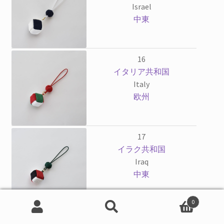
Israel
中東
16
イタリア共和国
Italy
欧州
17
イラク共和国
Iraq
中東
0
検
検
18