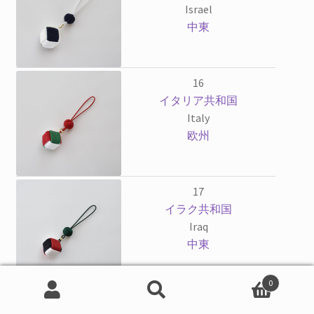
Israel
中東
16
イタリア共和国
Italy
欧州
17
イラク共和国
Iraq
中東
0
検
検
18