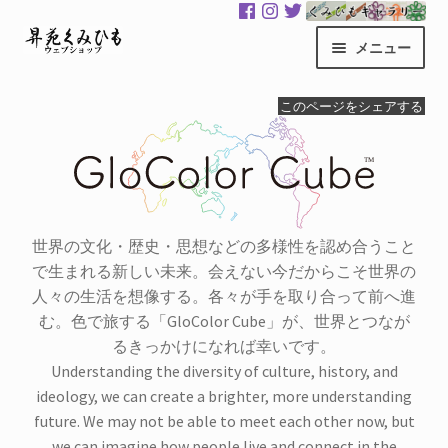
ナ
コ
メニュー
ビ
ン
ゲ
テ
昇苑くみひもHOME
このページをシェアする
ー
ン
シ
ツ
商品一覧
ョ
へ
ン
ス
カート
へ
キ
ス
ッ
世界の文化・歴史・思想などの多様性を認め合うこと
マイアカウント
キ
プ
で生まれる新しい未来。会えない今だからこそ世界の
ッ
人々の生活を想像する。各々が手を取り合って前へ進
サ
くみひもギャラリー
プ
む。色で旅する「GloColor Cube」が、世界とつなが
ブ
るきっかけになれば幸いです。
メ
GloColor 世界地図
Understanding the diversity of culture, history, and
ニ
ideology, we can create a brighter, more understanding
ュ
お買い物案内
future. We may not be able to meet each other now, but
ー
we can imagine how people live and connect in the