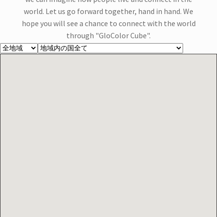
を
お問合せ
world. Let us go forward together, hand in hand. We
展
hope you will see a chance to connect with the world
開
サ
お知らせ
through "GloColor Cube".
ブ
メ
プライバシーポリシー
ニ
ュ
ー
を
展
開