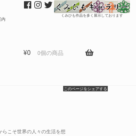
くみひも作品を多く展示しております
案内
¥
0
0個の商品
このページをシェアする
からこそ世界の人々の生活を想