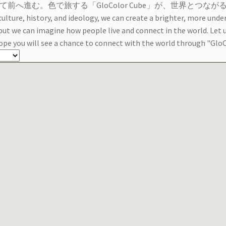
前へ進む。色で旅する「GloColor Cube」が、世界とつな
culture, history, and ideology, we can create a brighter, more und
ut we can imagine how people live and connect in the world. Let 
ope you will see a chance to connect with the world through "GloC