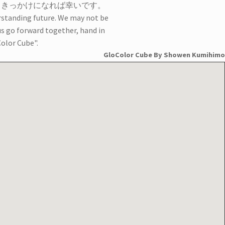
がるきっかけになれば幸いです。
erstanding future. We may not be
us go forward together, hand in
olor Cube".
GloColor Cube By Showen Kumihimo