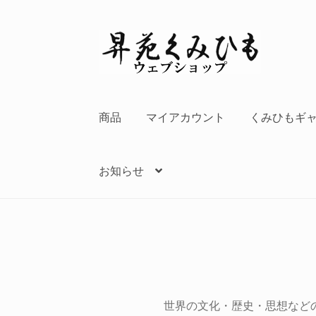
ナ
コ
ビ
ン
ゲ
テ
ー
ン
シ
ツ
商品
マイアカウント
くみひもギ
ョ
へ
ン
ス
へ
キ
お知らせ
ス
ッ
キ
プ
ッ
プ
世界の文化・歴史・思想など