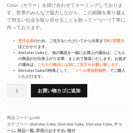
Color（カラー）を掛け合わせてネーミングしておりま
す。世界のみんなで協力しながら、この困難を乗り越え
て明るい社会を取り戻せることを願って一つ一つ丁寧に
作っております。
受注生産
のため、ご注文をいただいてから出荷まで
約7営業日
ほどかかります。
GloColor Cubeと、他の製品を一緒にお買上の場合は、こちら
の商品がが出来上がり次第、まとめて発送いたします。お急ぎ
の場合は、
こちらの商品とは別にご注文をお願い致します。
GloColor Cubeの特典として、
「メール便送料無料」
でご購入
いただけます。
GloColor
お買い物カゴに追加
Cube
カ
ナ
ダ
商品コード:
gc045
カテゴリー:
GloColor Cube
,
GloColor Cube
,
GloColor Cube
,
チャ
個
ーム
,
商品一覧
,
昇苑のおすすめ
,
根付