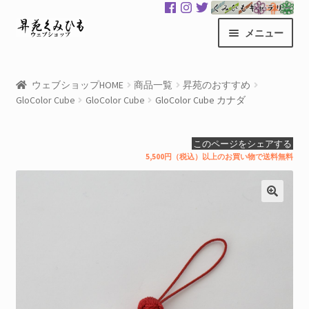
ナ
コ
メニュー
ビ
ン
ゲ
テ
昇苑くみひもHOME
ー
ン
ウェブショップHOME
商品一覧
昇苑のおすすめ
シ
ツ
GloColor Cube
GloColor Cube
GloColor Cube カナダ
商品一覧
ョ
へ
ン
ス
カート
このページをシェアする
へ
キ
5,500円（税込）以上のお買い物で送料無料
ス
ッ
マイアカウント
キ
プ
ッ
サ
くみひもギャラリー
プ
ブ
メ
GloColor 世界地図
ニ
ュ
お買い物案内
ー