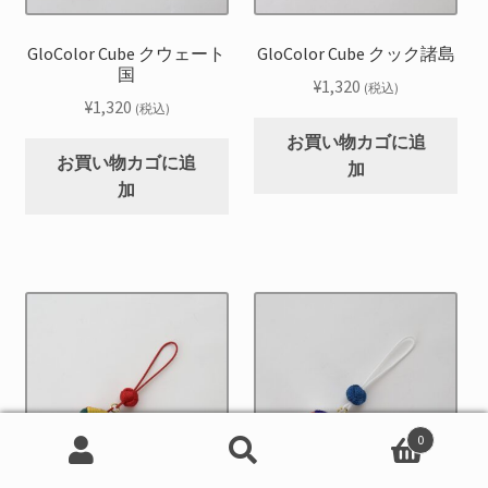
GloColor Cube クウェート
GloColor Cube クック諸島
国
¥
1,320
(税込)
¥
1,320
(税込)
お買い物カゴに追
お買い物カゴに追
加
加
0
検
検