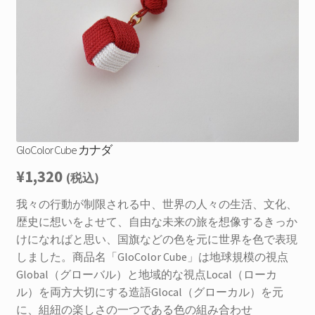
を
お問合せ
展
開
サ
お知らせ
ブ
メ
プライバシーポリシー
ニ
ュ
ー
GloColor Cube カナダ
を
展
¥
1,320
(税込)
開
我々の行動が制限される中、世界の人々の生活、文化、
歴史に想いをよせて、自由な未来の旅を想像するきっか
けになればと思い、国旗などの色を元に世界を色で表現
しました。商品名「GloColor Cube」は地球規模の視点
Global（グローバル）と地域的な視点Local（ローカ
ル）を両方大切にする造語Glocal（グローカル）を元
に、組紐の楽しさの一つである色の組み合わせ