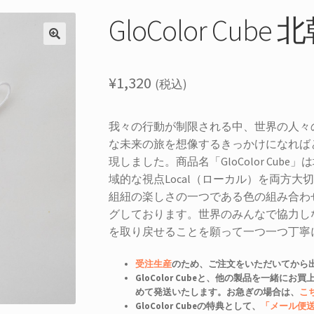
GloColor Cube
¥
1,320
(税込)
我々の行動が制限される中、世界の人々
な未来の旅を想像するきっかけになれば
現しました。商品名「GloColor Cube
域的な視点Local（ローカル）を両方大切
組紐の楽しさの一つである色の組み合わせ
グしております。世界のみんなで協力し
を取り戻せることを願って一つ一つ丁寧
受注生産
のため、ご注文をいただいてから
GloColor Cubeと、他の製品を一緒
めて発送いたします。お急ぎの場合は、
こ
GloColor Cubeの特典として、
「メール便