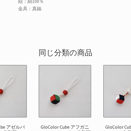
紐：絹100％
金具：真鍮
同じ分類の商品
 Cube アゼルバ
GloColor Cube アフガニ
GloColor 