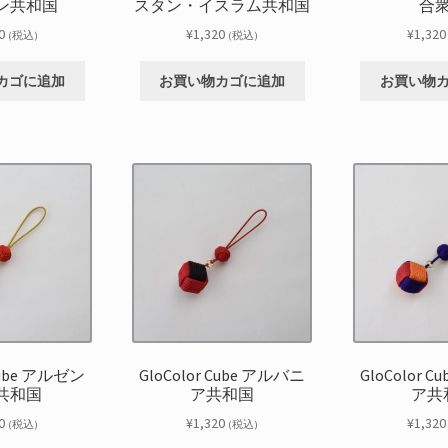
ン共和国
スタン・イスラム共和国
合
0
¥
1,320
¥
1,320
(税込)
(税込)
カゴに追加
お買い物カゴに追加
お買い物
 Cube アルゼン
GloColor Cube アルバニ
GloColor 
共和国
ア共和国
ア共
0
¥
1,320
¥
1,320
(税込)
(税込)