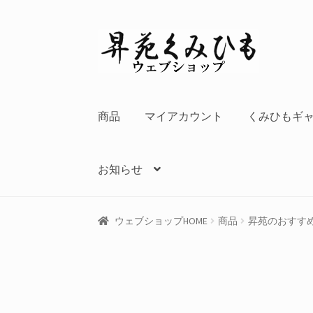
ナ
コ
ビ
ン
ゲ
テ
ー
ン
シ
ツ
商品
マイアカウント
くみひもギ
ョ
へ
ン
ス
へ
キ
お知らせ
ス
ッ
キ
プ
ッ
ウェブショップHOME
商品
昇苑のおすす
プ