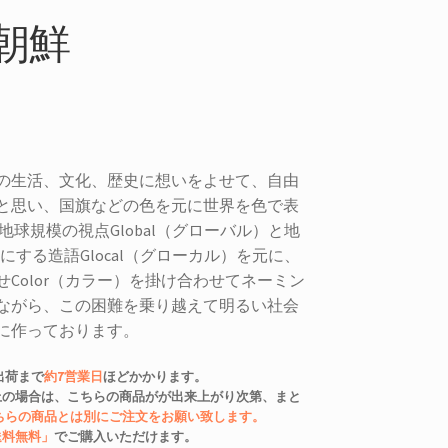
 北朝鮮
の生活、文化、歴史に想いをよせて、自由
と思い、国旗などの色を元に世界を色で表
」は地球規模の視点Global（グローバル）と地
にする造語Glocal（グローカル）を元に、
Color（カラー）を掛け合わせてネーミン
ながら、この困難を乗り越えて明るい社会
に作っております。
出荷まで
約7営業日
ほどかかります。
にお買上の場合は、こちらの商品がが出来上がり次第、まと
ちらの商品とは別にご注文をお願い致します。
送料無料」
でご購入いただけます。