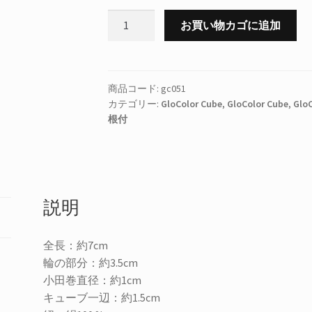
GloColor
お買い物カゴに追加
Cube
北
朝
鮮
商品コード:
gc051
カテゴリー:
GloColor Cube
,
GloColor Cube
,
GloC
個
根付
説明
全長：約7cm
輪の部分：約3.5cm
小田巻直径：約1cm
キューブ一辺：約1.5cm