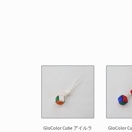
GloColor Cube アイルラ
GloColor