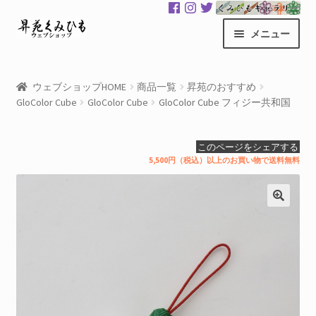
ナ
コ
メニュー
ビ
ン
ゲ
テ
昇苑くみひもHOME
ー
ン
ウェブショップHOME
商品一覧
昇苑のおすすめ
シ
ツ
GloColor Cube
GloColor Cube
GloColor Cube フィジー共和国
商品一覧
ョ
へ
ン
ス
カート
このページをシェアする
へ
キ
5,500円（税込）以上のお買い物で送料無料
ス
ッ
マイアカウント
キ
プ
ッ
サ
くみひもギャラリー
プ
ブ
メ
GloColor 世界地図
ニ
ュ
お買い物案内
ー