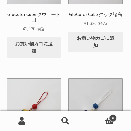
GloColor Cube クウェート
GloColor Cube クック諸島
国
¥
1,320
(税込)
¥
1,320
(税込)
お買い物カゴに追
お買い物カゴに追
加
加
0
検
検