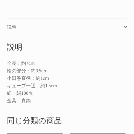
和
国
個
説明
説明
全長：約7cm
輪の部分：約3.5cm
小田巻直径：約1cm
キューブ一辺：約1.5cm
紐：絹100％
金具：真鍮
同じ分類の商品