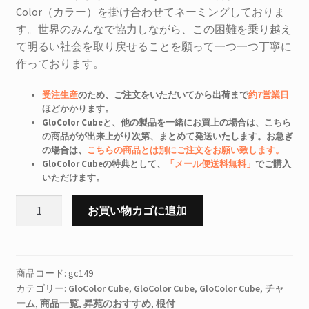
Color（カラー）を掛け合わせてネーミングしておりま
す。世界のみんなで協力しながら、この困難を乗り越え
て明るい社会を取り戻せることを願って一つ一つ丁寧に
作っております。
受注生産
のため、ご注文をいただいてから出荷まで
約7営業日
ほどかかります。
GloColor Cubeと、他の製品を一緒にお買上の場合は、こちら
の商品がが出来上がり次第、まとめて発送いたします。お急ぎ
の場合は、
こちらの商品とは別にご注文をお願い致します。
GloColor Cubeの特典として、
「メール便送料無料」
でご購入
いただけます。
GloColor
お買い物カゴに追加
Cube
フ
ィ
ジ
商品コード:
gc149
カテゴリー:
GloColor Cube
,
GloColor Cube
,
GloColor Cube
,
チャ
ー
ーム
,
商品一覧
,
昇苑のおすすめ
,
根付
共