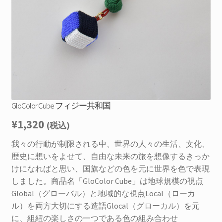
を
お問合せ
展
開
サ
お知らせ
ブ
メ
プライバシーポリシー
ニ
ュ
ー
GloColor Cube フィジー共和国
を
展
¥
1,320
(税込)
開
我々の行動が制限される中、世界の人々の生活、文化、
歴史に想いをよせて、自由な未来の旅を想像するきっか
けになればと思い、国旗などの色を元に世界を色で表現
しました。商品名「GloColor Cube」は地球規模の視点
Global（グローバル）と地域的な視点Local（ローカ
ル）を両方大切にする造語Glocal（グローカル）を元
に、組紐の楽しさの一つである色の組み合わせ