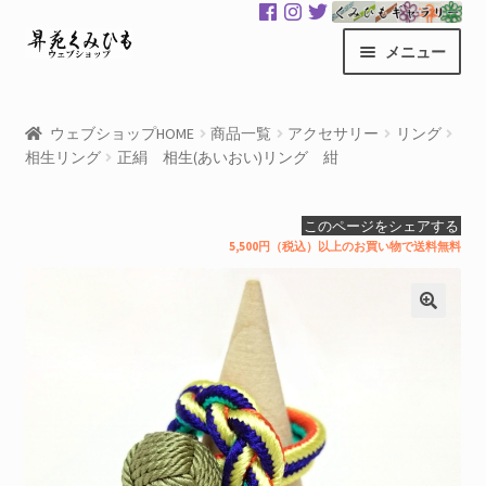
ナ
コ
メニュー
ビ
ン
ゲ
テ
昇苑くみひもHOME
ー
ン
ウェブショップHOME
商品一覧
アクセサリー
リング
シ
ツ
相生リング
正絹 相生(あいおい)リング 紺
商品一覧
ョ
へ
ン
ス
カート
このページをシェアする
へ
キ
5,500円（税込）以上のお買い物で送料無料
ス
ッ
マイアカウント
キ
プ
ッ
サ
くみひもギャラリー
プ
ブ
メ
GloColor 世界地図
ニ
ュ
お買い物案内
ー