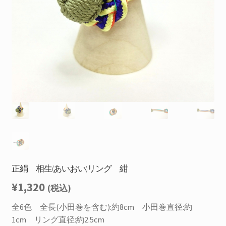
を
お問合せ
展
開
サ
お知らせ
ブ
メ
プライバシーポリシー
ニ
ュ
ー
を
展
開
正絹 相生(あいおい)リング 紺
¥
1,320
(税込)
全6色 全長(小田巻を含む):約8cm 小田巻直径:約
1cm リング直径:約2.5cm