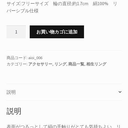
サイズ:フリーサイズ 輪の直径:約1.7cm 絹100% リ
バーシブル仕様
正
お買い物カゴに追加
絹
相
生
(あ
商品コード:
aioi_006
カテゴリー:
アクセサリー
,
リング
,
商品一覧
,
相生リング
い
お
い)
リ
説明
ン
グ
紺
説明
個
表面がつるっとして絹の手触りがとても気持ちよい、リ