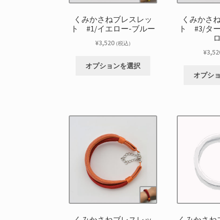
くみかさねブレスレッ
くみかさ
ト #1/イエロー-ブルー
ト #3/タ
¥
3,520
(税込)
¥
3,52
こ
オプションを選択
の
オプシ
商
品
に
は
複
数
の
バ
リ
エ
ー
シ
ョ
くみかさねブレスレッ
くみかさね