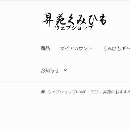
ナ
コ
ビ
ン
ゲ
テ
ー
ン
シ
ツ
商品
マイアカウント
くみひもギ
ョ
へ
ン
ス
へ
キ
お知らせ
ス
ッ
キ
プ
ッ
ウェブショップHOME
商品
昇苑のおすす
プ