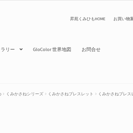
昇苑くみひもHOME
お買い物
ャラリー
GloColor 世界地図
お問合せ
め
くみかさねシリーズ
くみかさねブレスレット
くみかさねブレスレ