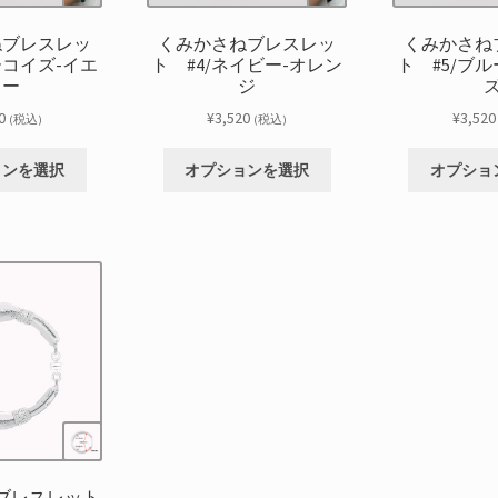
ねブレスレッ
くみかさねブレスレッ
くみかさね
ーコイズ-イエ
ト #4/ネイビー-オレン
ト #5/ブ
ロー
ジ
0
¥
3,520
¥
3,520
(税込)
(税込)
こ
こ
ョンを選択
オプションを選択
オプショ
の
の
商
商
品
品
に
に
は
は
複
複
数
数
の
の
バ
バ
リ
リ
エ
エ
ー
ー
シ
シ
ブレスレット