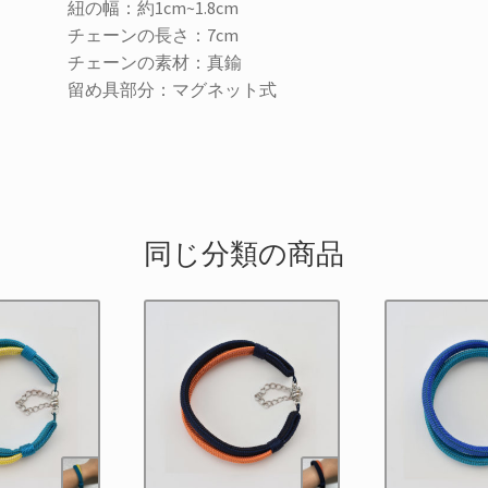
ネ
紐の幅：約1cm~1.8cm
イ
チェーンの長さ：7cm
ビ
チェーンの素材：真鍮
ー
留め具部分：マグネット式
個
同じ分類の商品