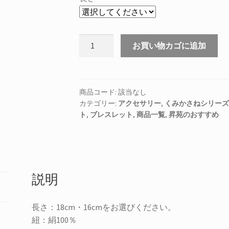
く
お買い物カゴに追加
み
か
さ
ね
商品コード:
該当なし
カテゴリー:
アクセサリー
,
くみかさねシリーズ
ブ
ト
,
ブレスレット
,
商品一覧
,
昇苑のおすすめ
レ
ス
レ
ッ
ト
説明
#6/
レ
ッ
長さ：18cm・16cmをお選びください。
ド-
紐：絹100％