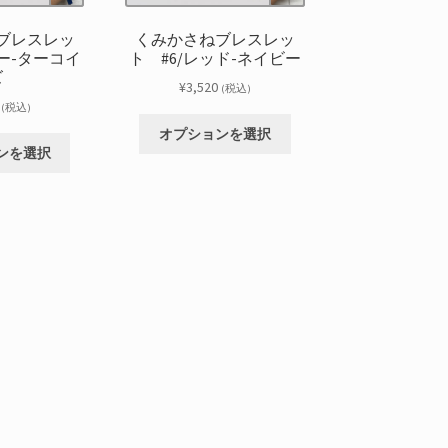
ブレスレッ
くみかさねブレスレッ
ルー-ターコイ
ト #6/レッド-ネイビー
ズ
¥
3,520
(税込)
(税込)
こ
オプションを選択
こ
の
ンを選択
の
商
商
品
品
に
に
は
は
複
複
数
数
の
の
バ
バ
リ
リ
エ
エ
ー
ー
シ
シ
ョ