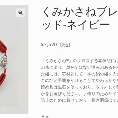
くみかさねブレ
ッド-ネイビー
¥
3,520
(税込)
「くみかさね™」のクロスする本体紐に
の糸により、単色ではない深みのある色
た紐には、芯材として１本の絹の紐を人
このひと手間をかけることでやわらかな
留め具は磁石を使っており、取り外しが簡単
かをお選びください。手作りのためサイ
防止のために着けており、長さ調節はで
長さ