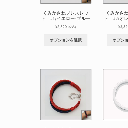
くみかさねブレスレッ
くみかさ
ト #1/イエロー-ブルー
ト #2/オ
¥
3,520
¥
3,52
(税込)
こ
オプションを選択
オプシ
の
商
品
に
は
複
数
の
バ
リ
エ
ー
シ
ョ