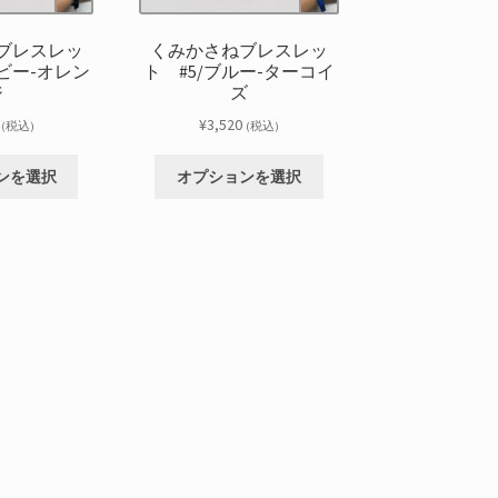
ブレスレッ
くみかさねブレスレッ
イビー-オレン
ト #5/ブルー-ターコイ
ジ
ズ
¥
3,520
(税込)
(税込)
こ
こ
ンを選択
オプションを選択
の
の
商
商
品
品
に
に
は
は
複
複
数
数
の
の
バ
バ
リ
リ
エ
エ
ー
ー
シ
シ