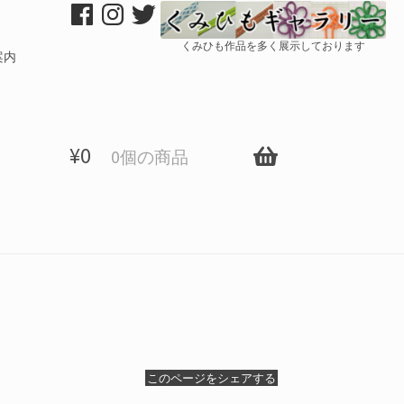
くみひも作品を多く展示しております
案内
¥
0
0個の商品
ト
このページをシェアする