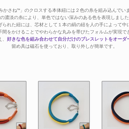
みかさね™」のクロスする本体紐には２色の糸を組み込んでい
の濃淡の糸により、単色ではない深みのある色を表現しました
げられた紐には、芯材として１本の絹の紐を人の手によって中
手間をかけることでやわらかな丸みを帯びたフォルムが実現で
え、
好きな色を組み合わせて自分だけのブレスレットをオーダ
留め具は磁石を使っており、取り外しが簡単です。