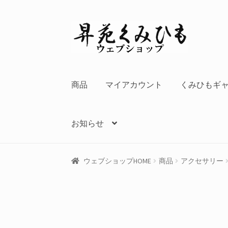
ナ
コ
ビ
ン
ゲ
テ
ー
ン
シ
ツ
商品
マイアカウント
くみひもギ
ョ
へ
ン
ス
へ
キ
お知らせ
ス
ッ
キ
プ
ッ
ウェブショップHOME
商品
アクセサリー
プ