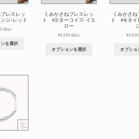
ねブレスレッ
くみかさねブレスレッ
くみかさね
レンジ-レッド
ト #3/ターコイズ-イエ
ト #4/ネ
ロー
0
(税込)
¥
3,520
¥
3,520
(税込)
こ
ョンを選択
こ
の
オプションを選択
オプショ
の
商
商
品
品
に
に
は
は
複
複
数
数
の
の
バ
バ
リ
リ
エ
エ
ー
ー
シ
シ
ョ