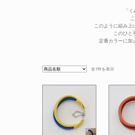
「く
こ
このように組み上
このひと
定番カラーに加
全7件を表示