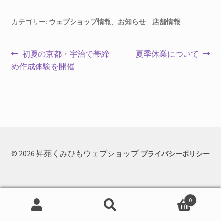
を
お問合せ
展
カテゴリー:
ウェブショップ情報
、
お知らせ
、
店舗情報
開
サ
お知らせ
ブ
投
前
次
初夏の京都・宇治で帯締
夏季休業について
メ
プライバシーポリシー
の
の
め作成体験を開催
ニ
稿
投
投
ュ
ナ
稿:
稿:
ー
を
ビ
展
ゲ
開
ー
© 2026 昇苑くみひもウェブショップ
プライバシーポリシー
シ
ョ
0
ン
検
検