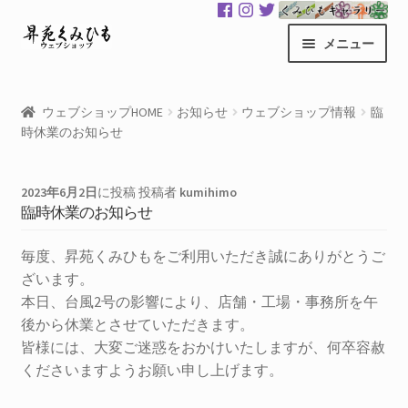
ナ
コ
メニュー
ビ
ン
ゲ
テ
昇苑くみひもHOME
ー
ン
ウェブショップHOME
お知らせ
ウェブショップ情報
臨
シ
ツ
時休業のお知らせ
商品一覧
ョ
へ
ン
ス
カート
へ
キ
2023年6月2日
に投稿
投稿者
kumihimo
臨時休業のお知らせ
ス
ッ
マイアカウント
キ
プ
毎度、昇苑くみひもをご利用いただき誠にありがとうご
ッ
サ
ざいます。
くみひもギャラリー
プ
ブ
本日、台風2号の影響により、店舗・工場・事務所を午
メ
後から休業とさせていただきます。
GloColor 世界地図
ニ
皆様には、大変ご迷惑をおかけいたしますが、何卒容赦
ュ
くださいますようお願い申し上げます。
お買い物案内
ー