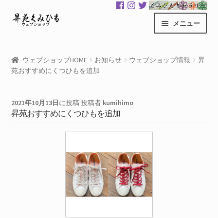
ナ
コ
メニュー
ビ
ン
ゲ
テ
昇苑くみひもHOME
ー
ン
ウェブショップHOME
お知らせ
ウェブショップ情報
昇
シ
ツ
苑おすすめにくつひもを追加
商品一覧
ョ
へ
ン
ス
カート
へ
キ
2021年10月13日
に投稿
投稿者
kumihimo
昇苑おすすめにくつひもを追加
ス
ッ
マイアカウント
キ
プ
ッ
サ
くみひもギャラリー
プ
ブ
メ
GloColor 世界地図
ニ
ュ
お買い物案内
ー