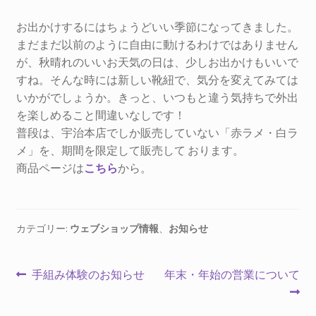
を
お問合せ
展
お出かけするにはちょうどいい季節になってきました。
開
まだまだ以前のように自由に動けるわけではありません
サ
お知らせ
が、秋晴れのいいお天気の日は、少しお出かけもいいで
ブ
すね。そんな時には新しい靴紐で、気分を変えてみては
メ
プライバシーポリシー
いかがでしょうか。きっと、いつもと違う気持ちで外出
ニ
を楽しめること間違いなしです！
ュ
普段は、宇治本店でしか販売していない「赤ラメ・白ラ
ー
メ」を、期間を限定して販売して おります。
を
商品ページは
こちら
から。
展
開
カテゴリー:
ウェブショップ情報
、
お知らせ
投
前
次
手組み体験のお知らせ
年末・年始の営業について
の
の
稿
投
投