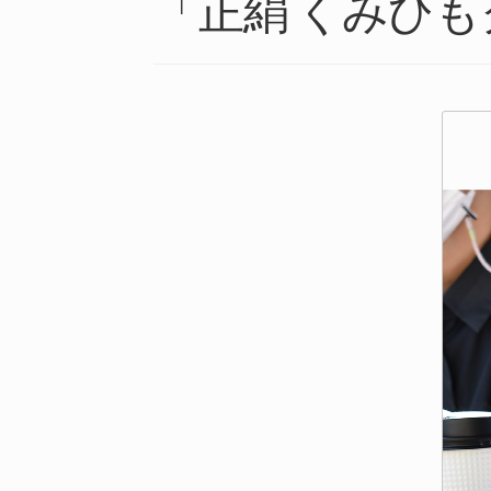
「正絹 くみひ