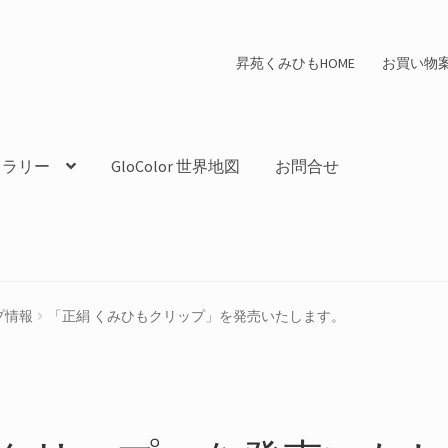
昇苑くみひもHOME
お買い物
ャラリー
GloColor 世界地図
お問合せ
プ情報
「正絹 くみひもクリップ」を発売いたします。