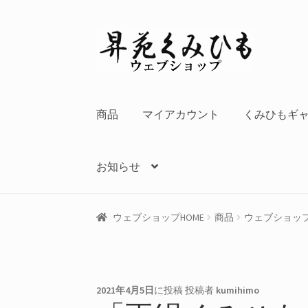
ナ
コ
ビ
ン
ゲ
テ
ー
ン
シ
ツ
商品
マイアカウント
くみひもギ
ョ
へ
ン
ス
へ
キ
お知らせ
ス
ッ
キ
プ
ッ
ウェブショップHOME
商品
ウェブショッ
プ
2021年4月5日
に投稿
投稿者
kumihimo