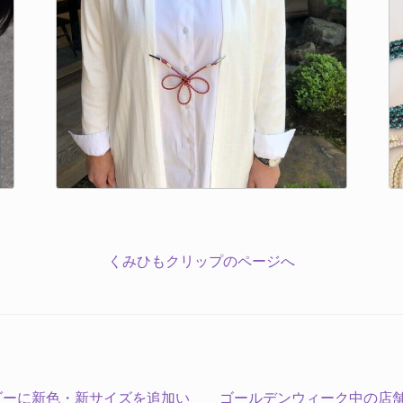
くみひもクリップのページへ
次
ダーに新色・新サイズを追加い
ゴールデンウィーク中の店