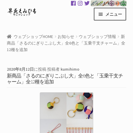
ナ
コ
メニュー
ビ
ン
ゲ
テ
昇苑くみひもHOME
ー
ン
ウェブショップHOME
お知らせ
ウェブショップ情報
新
シ
ツ
商品「さるのにぎりこぶし大」全6色と「玉乗干支チャーム」全
商品一覧
ョ
へ
12種を追加
ン
ス
カート
へ
キ
2020年8月12日
に投稿
投稿者
kumihimo
ス
ッ
新商品「さるのにぎりこぶし大」全6色と「玉乗干支チ
マイアカウント
キ
プ
ャーム」全12種を追加
ッ
サ
くみひもギャラリー
プ
ブ
メ
GloColor 世界地図
ニ
ュ
お買い物案内
ー