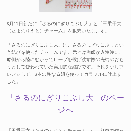
を
お問合せ
展
開
サ
お知らせ
8月12日新たに「さるのにぎりこぶし大」と「玉乗干支
ブ
（たまのりえと）チャーム」を販売いたします。
メ
プライバシーポリシー
ニ
「さるのにぎりこぶし大」は、さるのにぎりこぶしとい
ュ
う結びを使ったチャームです。元々は漁師が入港時に、
ー
船側から陸にむかってロープを投げ渡す際の先端のおも
を
りとして使われていた実用的な結びです。それを少しア
展
レンジして、3本の異なる紐を使ってカラフルに仕上ま
開
した。
「さるのにぎりこぶし大」のペー
ジへ
「玉乗干支（たまのりえと）チャーム」は、紅白で作っ