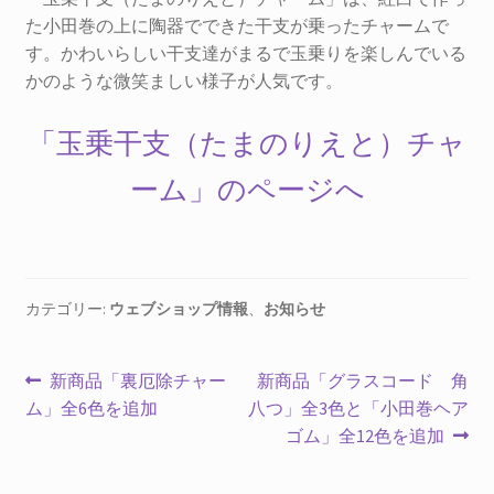
た小田巻の上に陶器でできた干支が乗ったチャームで
す。かわいらしい干支達がまるで玉乗りを楽しんでいる
かのような微笑ましい様子が人気です。
「玉乗干支（たまのりえと）チャ
ーム」のページへ
カテゴリー:
ウェブショップ情報
、
お知らせ
投
前
次
新商品「裏厄除チャー
新商品「グラスコード 角
の
の
ム」全6色を追加
八つ」全3色と「小田巻ヘア
稿
投
投
ゴム」全12色を追加
ナ
稿:
稿: