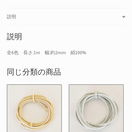
説明
説明
全6色 長さ:1m 幅:約2mm 絹100%
同じ分類の商品