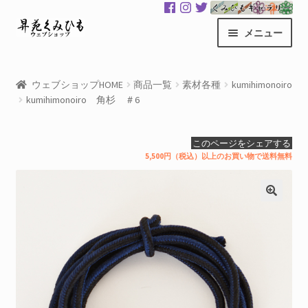
ナ
コ
メニュー
ビ
ン
ゲ
テ
昇苑くみひもHOME
ー
ン
ウェブショップHOME
商品一覧
素材各種
kumihimonoiro
シ
ツ
kumihimonoiro 角杉 ＃6
商品一覧
ョ
へ
ン
ス
カート
このページをシェアする
へ
キ
5,500円（税込）以上のお買い物で送料無料
ス
ッ
マイアカウント
キ
プ
ッ
サ
くみひもギャラリー
プ
ブ
メ
GloColor 世界地図
ニ
ュ
お買い物案内
ー