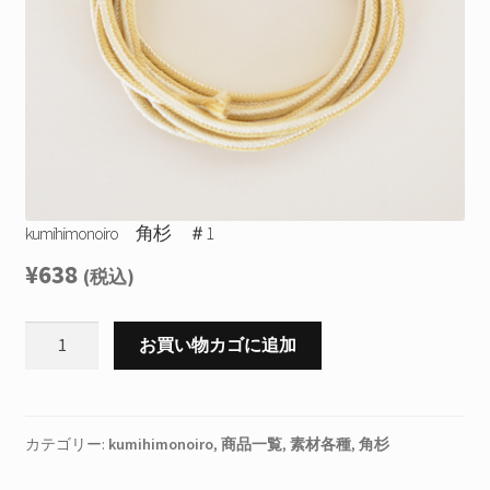
を
お問合せ
展
開
サ
お知らせ
ブ
メ
プライバシーポリシー
ニ
ュ
ー
kumihimonoiro 角杉 ＃1
を
展
¥
638
(税込)
開
kumihimonoiro
お買い物カゴに追加
角
杉
＃
1
カテゴリー:
kumihimonoiro
,
商品一覧
,
素材各種
,
角杉
個