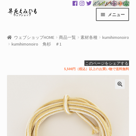
ナ
コ
メニュー
ビ
ン
ゲ
テ
昇苑くみひもHOME
ー
ン
ウェブショップHOME
商品一覧
素材各種
kumihimonoiro
シ
ツ
kumihimonoiro 角杉 ＃1
商品一覧
ョ
へ
ン
ス
カート
このページをシェアする
へ
キ
5,500円（税込）以上のお買い物で送料無料
ス
ッ
マイアカウント
キ
プ
ッ
サ
くみひもギャラリー
プ
ブ
メ
GloColor 世界地図
ニ
ュ
お買い物案内
ー