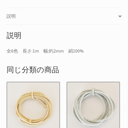
説明
説明
全6色 長さ:1m 幅:約2mm 絹100%
同じ分類の商品