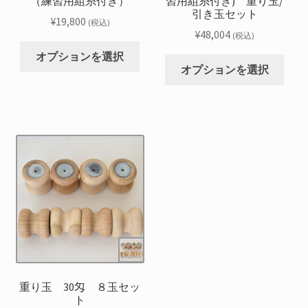
（練習用組糸付き）
習用組糸付き) 重り玉/
引き玉セット
¥
19,800
(税込)
¥
48,004
(税込)
こ
オプションを選択
こ
の
オプションを選択
の
商
商
品
品
に
に
は
は
複
複
数
数
の
の
バ
バ
リ
リ
エ
エ
ー
ー
シ
シ
重り玉 30匁 ８玉セッ
ョ
ト
ョ
ン