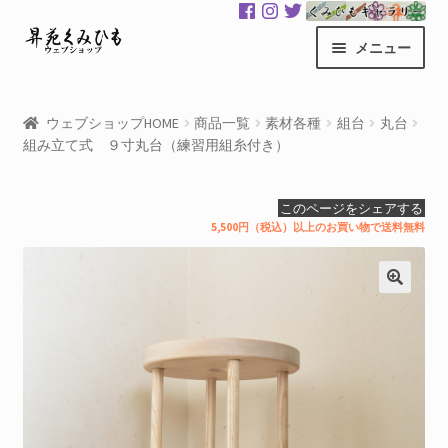
ナ
コ
メニュー
ビ
ン
ゲ
テ
昇苑くみひもHOME
ー
ン
ウェブショップHOME
商品一覧
素材各種
組台
丸台
シ
ツ
組み立て式 ９寸丸台（練習用組糸付き）
商品一覧
ョ
へ
ン
ス
カート
このページをシェアする
へ
キ
5,500円（税込）以上のお買い物で送料無料
ス
ッ
マイアカウント
キ
プ
ッ
サ
くみひもギャラリー
プ
ブ
メ
GloColor 世界地図
ニ
ュ
お買い物案内
ー