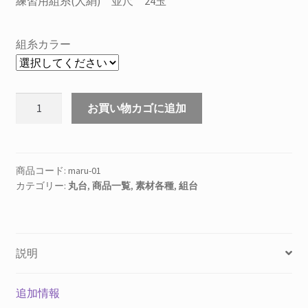
練習用組糸(人絹) 並尺 24玉
組糸カラー
組
お買い物カゴに追加
み
立
て
式
商品コード:
maru-01
カテゴリー:
丸台
,
商品一覧
,
素材各種
,
組台
９
寸
丸
台
説明
（練
習
用
追加情報
組