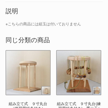
糸
説明
付
き）
個
※こちらの商品には組玉は付いておりません
同じ分類の商品
組み立て式 ９寸丸台
組み立て式 ９寸丸台(練