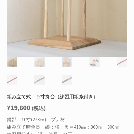
を
お問合せ
展
開
サ
お知らせ
ブ
メ
プライバシーポリシー
ニ
ュ
ー
を
展
開
組み立て式 ９寸丸台（練習用組糸付き）
¥
19,800
(税込)
鏡部 ９寸(273㎜) ブナ材
組み立て時全長 縦：横：奥＝410㎜：300㎜：300㎜