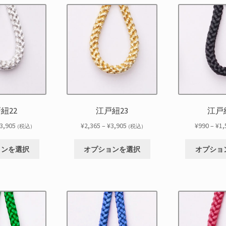
に
に
オ
オ
ま
ま
は
は
プ
プ
す
す
複
複
シ
シ
数
数
ョ
ョ
の
の
ン
ン
バ
バ
は
は
リ
リ
商
商
エ
エ
品
品
ー
ー
ペ
ペ
シ
シ
ー
ー
紐22
江戸紐23
江戸
ョ
ョ
ジ
ジ
ン
ン
価
価
3,905
¥
2,365
–
¥
3,905
¥
990
–
¥
1,
か
か
(税込)
(税込)
が
が
格
格
ら
ら
こ
こ
あ
あ
帯:
帯:
選
選
ョンを選択
オプションを選択
オプショ
の
の
り
り
¥2,365
¥2,365
択
択
商
商
ま
ま
–
–
で
で
品
品
す。
す。
¥3,905
¥3,905
き
き
に
に
オ
オ
ま
ま
は
は
プ
プ
す
す
複
複
シ
シ
数
数
ョ
ョ