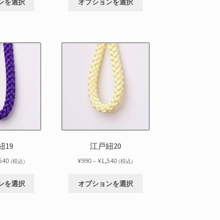
帯:
帯:
選
選
ンを選択
オプションを選択
の
の
り
り
¥990
¥990
択
択
商
商
ま
ま
–
–
で
で
品
品
す。
す。
¥1,540
¥1,540
き
き
に
に
オ
オ
ま
ま
は
は
プ
プ
す
す
複
複
シ
シ
数
数
ョ
ョ
の
の
ン
ン
バ
バ
は
は
リ
リ
商
商
エ
エ
品
品
ー
ー
ペ
ペ
シ
シ
ー
ー
紐19
江戸紐20
ョ
ョ
ジ
ジ
ン
ン
価
価
540
¥
990
–
¥
1,540
か
か
(税込)
(税込)
が
が
格
格
ら
ら
こ
こ
あ
あ
帯:
帯:
選
選
ンを選択
オプションを選択
の
の
り
り
¥990
¥990
択
択
商
商
ま
ま
–
–
で
で
品
品
す。
す。
¥1,540
¥1,540
き
き