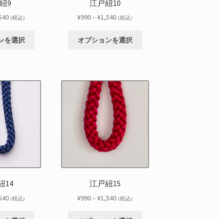
紐9
江戸紐10
ョ
ョ
ン
ン
価
価
540
¥
990
–
¥
1,540
(税込)
(税込)
が
が
格
格
こ
こ
あ
あ
帯:
帯:
ンを選択
オプションを選択
の
の
り
り
¥990
¥990
商
商
ま
ま
–
–
品
品
す。
す。
¥1,540
¥1,540
に
に
オ
オ
は
は
プ
プ
複
複
シ
シ
数
数
ョ
ョ
の
の
ン
ン
バ
バ
は
は
リ
リ
商
商
エ
エ
品
品
ー
ー
ペ
ペ
シ
シ
ー
ー
紐14
江戸紐15
ョ
ョ
ジ
ジ
ン
ン
価
価
540
¥
990
–
¥
1,540
か
か
(税込)
(税込)
が
が
格
格
ら
ら
こ
こ
あ
あ