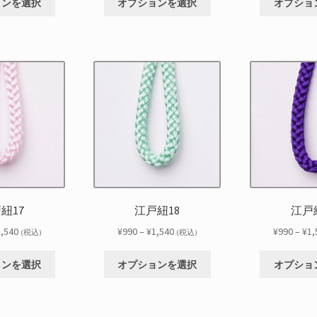
帯:
帯:
選
選
ョンを選択
オプションを選択
オプショ
の
の
り
り
¥990
¥990
択
択
商
商
ま
ま
–
–
で
で
品
品
す。
す。
¥1,540
¥1,540
き
き
に
に
オ
オ
ま
ま
は
は
プ
プ
す
す
複
複
シ
シ
数
数
ョ
ョ
の
の
ン
ン
バ
バ
は
は
リ
リ
商
商
エ
エ
品
品
ー
ー
ペ
ペ
シ
シ
ー
ー
紐17
江戸紐18
江戸
ョ
ョ
ジ
ジ
ン
ン
価
価
1,540
¥
990
–
¥
1,540
¥
990
–
¥
1,
か
か
(税込)
(税込)
が
が
格
格
ら
ら
こ
こ
あ
あ
帯:
帯:
選
選
ョンを選択
オプションを選択
オプショ
の
の
り
り
¥990
¥990
択
択
商
商
ま
ま
–
–
で
で
品
品
す。
す。
¥1,540
¥1,540
き
き