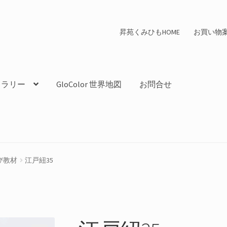
昇苑くみひもHOME
お買い物
ャラリー
GloColor 世界地図
お問合せ
び教材
江戸紐35