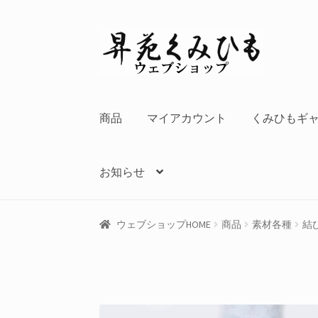
ナ
コ
ビ
ン
ゲ
テ
ー
ン
シ
ツ
商品
マイアカウント
くみひもギ
ョ
へ
ン
ス
へ
キ
お知らせ
ス
ッ
キ
プ
ッ
ウェブショップHOME
商品
素材各種
結
プ