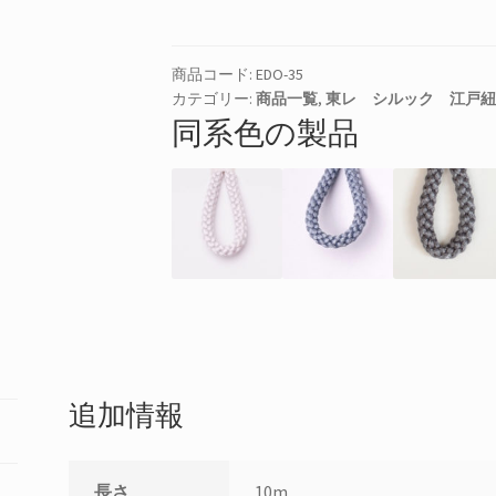
紐
35
個
商品コード:
EDO-35
カテゴリー:
商品一覧
,
東レ シルック 江戸紐
同系色の製品
追加情報
長さ
10m