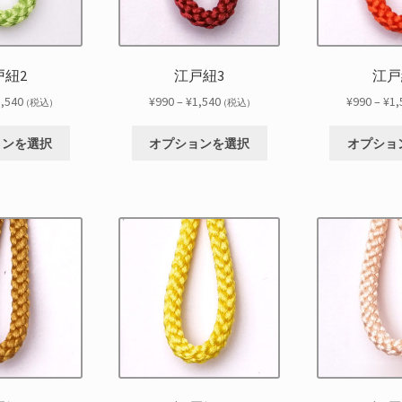
戸紐2
江戸紐3
江戸
価
価
1,540
¥
990
–
¥
1,540
¥
990
–
¥
1,
(税込)
(税込)
格
格
こ
こ
帯:
帯:
ョンを選択
オプションを選択
オプショ
の
の
¥990
¥990
商
商
–
–
品
品
¥1,540
¥1,540
に
に
は
は
複
複
数
数
の
の
バ
バ
リ
リ
エ
エ
ー
ー
シ
シ