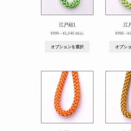
江戸紐1
江
価
¥
990
–
¥
1,540
¥
990
–
¥
(税込)
格
こ
帯:
オプションを選択
オプシ
の
¥990
商
–
品
¥1,540
に
は
複
数
の
バ
リ
エ
ー
シ