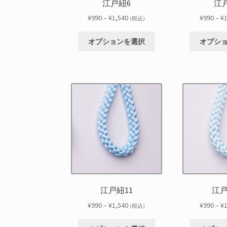
江戸紐6
江
ョ
ン
価
¥
990
–
¥
1,540
¥
990
–
¥
(税込)
が
格
こ
あ
帯:
オプションを選択
オプシ
の
り
¥990
商
ま
–
品
す。
¥1,540
に
オ
は
プ
複
シ
数
ョ
の
ン
バ
は
リ
商
エ
品
ー
ペ
シ
ー
江戸紐11
江戸
ョ
ジ
ン
価
¥
990
–
¥
1,540
¥
990
–
¥
か
(税込)
が
格
ら
こ
あ