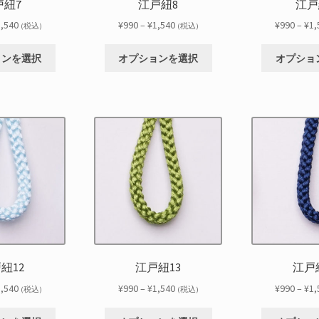
戸紐7
江戸紐8
江戸
ョ
ョ
ン
ン
価
価
1,540
¥
990
–
¥
1,540
¥
990
–
¥
1,
(税込)
(税込)
が
が
格
格
こ
こ
あ
あ
帯:
帯:
ョンを選択
オプションを選択
オプショ
の
の
り
り
¥990
¥990
商
商
ま
ま
–
–
品
品
す。
す。
¥1,540
¥1,540
に
に
オ
オ
は
は
プ
プ
複
複
シ
シ
数
数
ョ
ョ
の
の
ン
ン
バ
バ
は
は
リ
リ
商
商
エ
エ
品
品
ー
ー
ペ
ペ
シ
シ
ー
ー
紐12
江戸紐13
江戸
ョ
ョ
ジ
ジ
ン
ン
価
価
1,540
¥
990
–
¥
1,540
¥
990
–
¥
1,
か
か
(税込)
(税込)
が
が
格
格
ら
ら
こ
こ
あ
あ