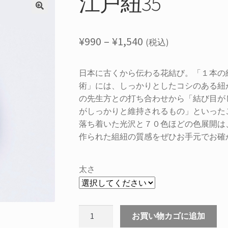
江戸紐35
価
¥
990
–
¥
1,540
(税込)
格
日本に古くから伝わる花結び。「１本の
帯:
術」には、しっかりとしたコシのある紐
¥990
の先生方との打ち合わせから「結び目が
がしっかりと維持されるもの」といった
–
落ち着いた光沢と７０色ほどの色展開は
¥1,540
作られた組紐の質感をぜひお手元でお確
太さ
江
お買い物カゴに追加
戸