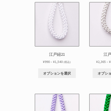
に
オ
ま
は
プ
す
複
シ
数
ョ
の
ン
バ
は
リ
商
エ
品
ー
ペ
シ
ー
江戸紐21
江戸
ョ
ジ
ン
価
¥
990
–
¥
1,540
¥
2,365
–
¥
か
(税込)
が
格
ら
こ
あ
帯:
選
オプションを選択
オプシ
の
り
¥990
択
商
ま
–
で
品
す。
¥1,540
き
に
オ
ま
は
プ
す
複
シ
数
ョ