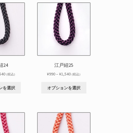
に
に
オ
オ
ま
ま
は
は
プ
プ
す
す
複
複
シ
シ
数
数
ョ
ョ
の
の
ン
ン
バ
バ
は
は
リ
リ
商
商
エ
エ
品
品
ー
ー
ペ
ペ
シ
シ
ー
ー
紐24
江戸紐25
ョ
ョ
ジ
ジ
ン
ン
価
価
540
¥
990
–
¥
1,540
か
か
(税込)
(税込)
が
が
格
格
ら
ら
こ
こ
あ
あ
帯:
帯:
選
選
ンを選択
オプションを選択
の
の
り
り
¥990
¥990
択
択
商
商
ま
ま
–
–
で
で
品
品
す。
す。
¥1,540
¥1,540
き
き
に
に
オ
オ
ま
ま
は
は
プ
プ
す
す
複
複
シ
シ
数
数
ョ
ョ