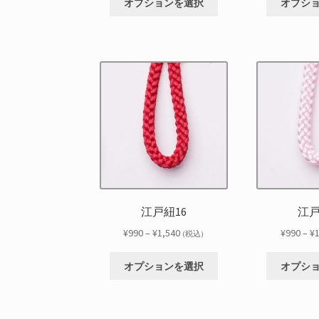
帯:
選
オプションを選択
オプシ
の
り
¥990
択
商
ま
–
で
品
す。
¥1,540
き
に
オ
ま
は
プ
す
複
シ
数
ョ
の
ン
バ
は
リ
商
エ
品
ー
ペ
シ
ー
江戸紐16
江戸
ョ
ジ
ン
価
¥
990
–
¥
1,540
¥
990
–
¥
か
(税込)
が
格
ら
こ
あ
帯:
選
オプションを選択
オプシ
の
り
¥990
択
商
ま
–
で
品
す。
¥1,540
き