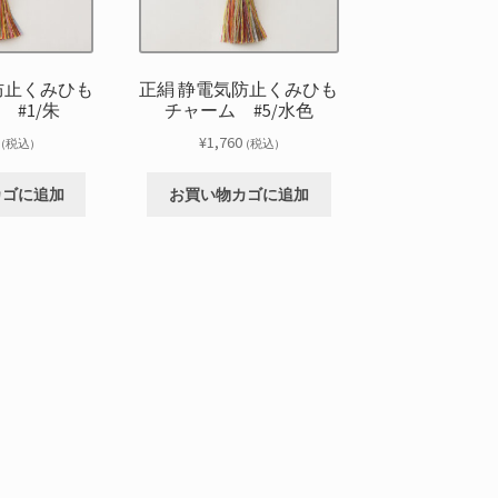
防止くみひも
正絹 静電気防止くみひも
 #1/朱
チャーム #5/水色
¥
1,760
(税込)
(税込)
カゴに追加
お買い物カゴに追加