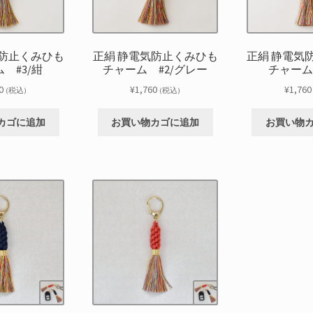
気防止くみひも
正絹 静電気防止くみひも
正絹 静電気
 #3/紺
チャーム #2/グレー
チャーム
0
¥
1,760
¥
1,760
(税込)
(税込)
カゴに追加
お買い物カゴに追加
お買い物