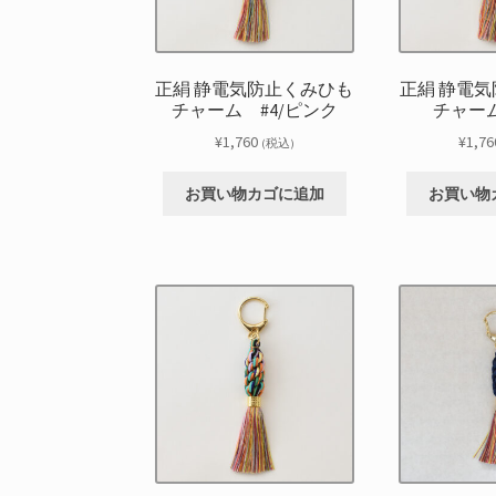
正絹 静電気防止くみひも
正絹 静電
チャーム #4/ピンク
チャーム
¥
1,760
¥
1,76
(税込)
お買い物カゴに追加
お買い物