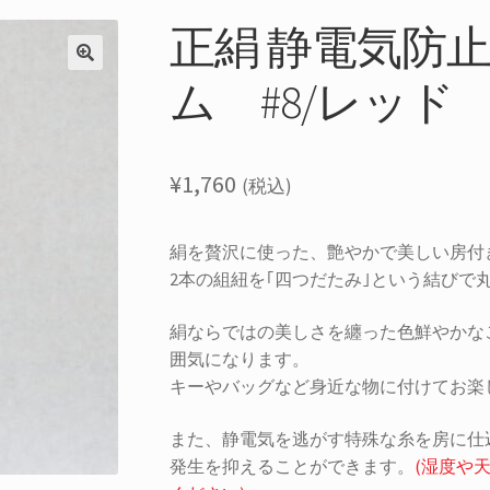
正絹 静電気防
ム #8/レッド
¥
1,760
(税込)
絹を贅沢に使った、艶やかで美しい房付
2本の組紐を｢四つだたみ｣という結びで
絹ならではの美しさを纏った色鮮やかな
囲気になります。
キーやバッグなど身近な物に付けてお楽
また、静電気を逃がす特殊な糸を房に仕
発生を抑えることができます。
(湿度や