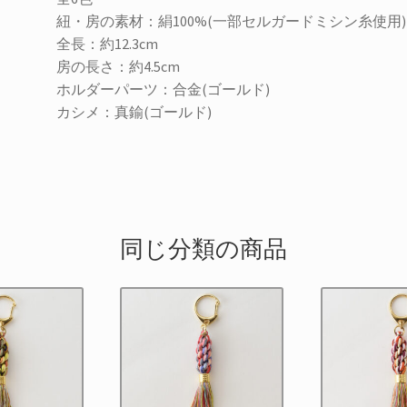
ャ
紐・房の素材：絹100%(一部セルガードミシン糸使用)
ー
全長：約12.3cm
ム
房の長さ：約4.5cm
#8/
ホルダーパーツ：合金(ゴールド)
レ
カシメ：真鍮(ゴールド)
ッ
ド
個
同じ分類の商品