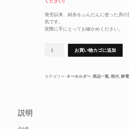
ください)
発売以来、絹糸をふんだんに使った房の
気です。
実際に手にとってお確かめください。
正
お買い物カゴに追加
絹
静
電
気
カテゴリー:
キーホルダー
,
商品一覧
,
根付
,
静電
防
止
く
み
説明
ひ
も
チ
全6色