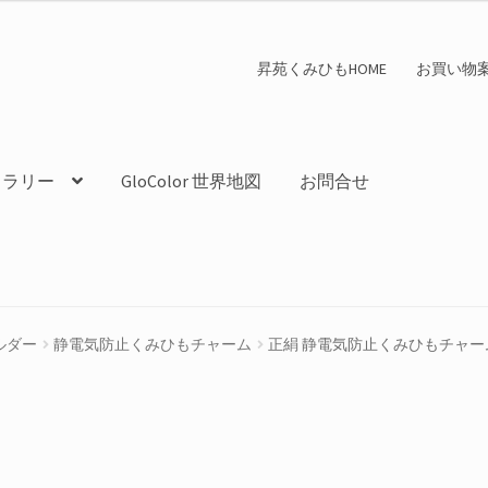
昇苑くみひもHOME
お買い物
ャラリー
GloColor 世界地図
お問合せ
ルダー
静電気防止くみひもチャーム
正絹 静電気防止くみひもチャーム