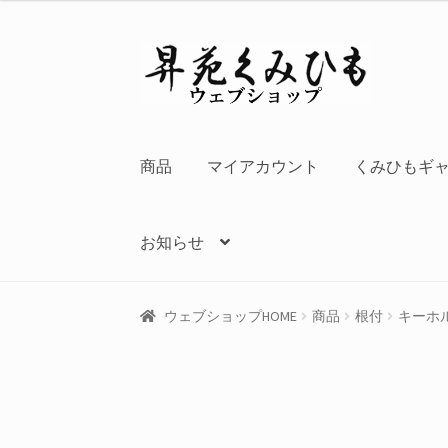
ナ
コ
ビ
ン
ゲ
テ
ー
ン
シ
ツ
商品
マイアカウント
くみひもギ
ョ
へ
ン
ス
へ
キ
お知らせ
ス
ッ
キ
プ
ッ
ウェブショップHOME
商品
根付
キーホ
プ