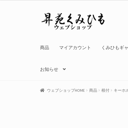
ナ
コ
ビ
ン
ゲ
テ
ー
ン
シ
ツ
商品
マイアカウント
くみひもギ
ョ
へ
ン
ス
へ
キ
お知らせ
ス
ッ
キ
プ
ッ
ウェブショップHOME
商品
根付
キーホ
プ