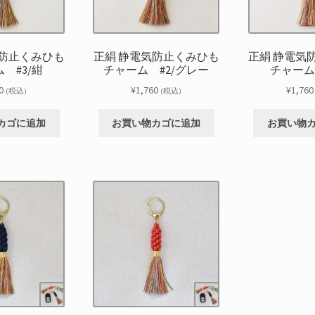
気防止くみひも
正絹 静電気防止くみひも
正絹 静電気
 #3/紺
チャーム #2/グレー
チャーム
0
¥
1,760
¥
1,760
(税込)
(税込)
カゴに追加
お買い物カゴに追加
お買い物