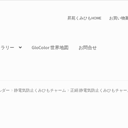
昇苑くみひもHOME
お買い物
ャラリー
GloColor 世界地図
お問合せ
ルダー
静電気防止くみひもチャーム
正絹 静電気防止くみひもチャーム