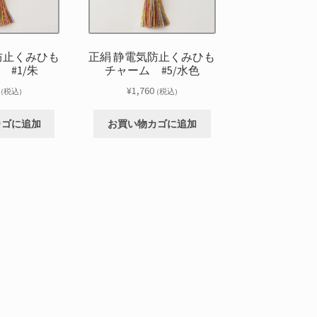
防止くみひも
正絹 静電気防止くみひも
 #1/朱
チャーム #5/水色
¥
1,760
(税込)
(税込)
カゴに追加
お買い物カゴに追加