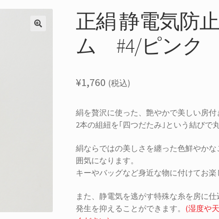
正絹 静電気防
ム #4/ピンク
¥
1,760
(税込)
絹を贅沢に使った、艶やかで美しい房付
2本の組紐を｢四つだたみ｣という結びで
絹ならではの美しさを纏った色鮮やかな
囲気になります。
キーやバッグなど身近な物に付けてお楽
また、静電気を逃がす特殊な糸を房に仕
発生を抑えることができます。
(湿度や