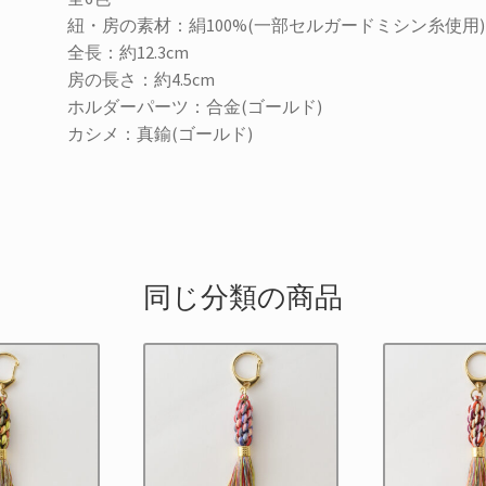
ャ
紐・房の素材：絹100%(一部セルガードミシン糸使用)
ー
全長：約12.3cm
ム
房の長さ：約4.5cm
#4/
ホルダーパーツ：合金(ゴールド)
ピ
カシメ：真鍮(ゴールド)
ン
ク
個
同じ分類の商品