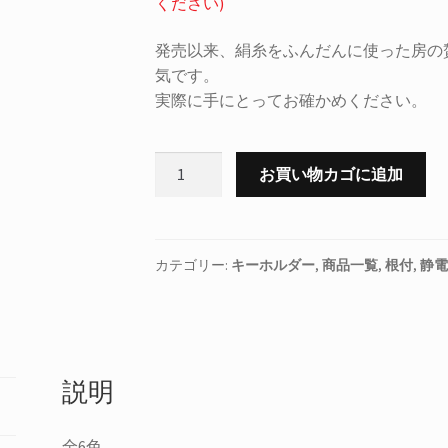
ください)
発売以来、絹糸をふんだんに使った房の
気です。
実際に手にとってお確かめください。
正
お買い物カゴに追加
絹
静
電
気
カテゴリー:
キーホルダー
,
商品一覧
,
根付
,
静電
防
止
く
み
説明
ひ
も
チ
全6色