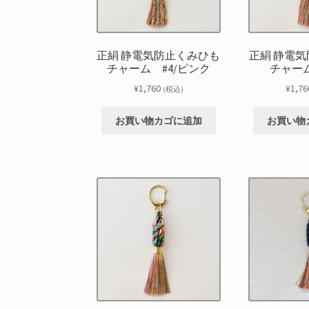
正絹 静電気防止くみひも
正絹 静電
チャーム #4/ピンク
チャーム
¥
1,760
¥
1,76
(税込)
お買い物カゴに追加
お買い物