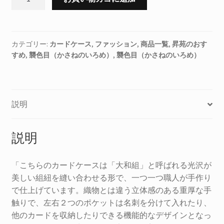
絹
カ
ー
ド
カテゴリー:
カードケース
,
ファッション
,
商品一覧
,
昇苑のおす
すめ
,
襲色目（かさねのいろめ）
,
襲色目（かさねのいろめ）
ケ
ー
ス
襲
説明
色
目
（か
説明
さ
ね
「こちらのカードケースは「大和組」と呼ばれる光沢が
の
美しい組紐を縫い合わせる形で、一つ一つ職人が手作り
い
で仕上げています。織物とは違う立体感のある重厚な手
ろ
触りで、左右２つのポケットは名刺を分けて入れたり、
め）
他のカードを収納したりできる機能的なデザインとなっ
山