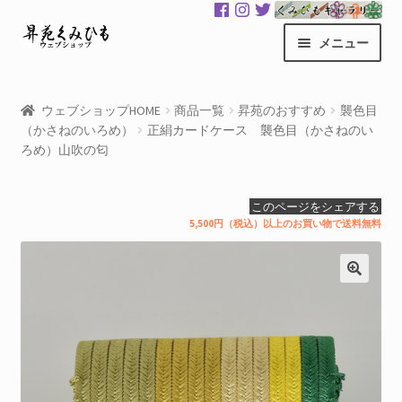
ナ
コ
メニュー
ビ
ン
ゲ
テ
昇苑くみひもHOME
ー
ン
ウェブショップHOME
商品一覧
昇苑のおすすめ
襲色目
シ
ツ
（かさねのいろめ）
正絹カードケース 襲色目（かさねのい
商品一覧
ョ
へ
ろめ）山吹の匂
ン
ス
カート
へ
キ
このページをシェアする
ス
ッ
5,500円（税込）以上のお買い物で送料無料
マイアカウント
キ
プ
ッ
サ
くみひもギャラリー
プ
ブ
メ
GloColor 世界地図
ニ
ュ
お買い物案内
ー