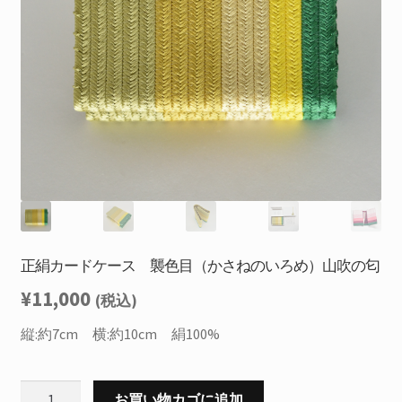
を
お問合せ
展
開
サ
お知らせ
ブ
メ
プライバシーポリシー
ニ
ュ
ー
を
展
開
正絹カードケース 襲色目（かさねのいろめ）山吹の匂
¥
11,000
(税込)
縦:約7cm 横:約10cm 絹100%
正
お買い物カゴに追加