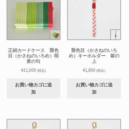
正絹カードケース 襲色
襲色目（かさねのいろ
目（かさねのいろめ）萌
め）キーホルダー 紫の
黄の匂
上
¥
11,000
¥
1,650
(税込)
(税込)
お買い物カゴに追
お買い物カゴに追
加
加