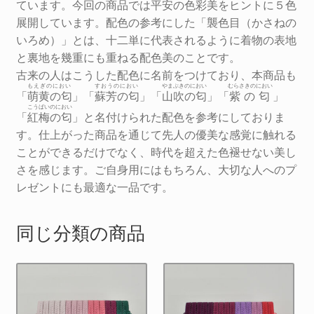
ています。今回の商品では平安の色彩美をヒントに５色
吹
展開しています。配色の参考にした「襲色目（かさねの
の
いろめ）」とは、十二単に代表されるように着物の表地
匂
と裏地を幾重にも重ねる配色美のことです。
個
古来の人はこうした配色に名前をつけており、本商品も
もえぎのにおい
すおうのにおい
やまぶきのにおい
むらさきのにおい
「
萌黄の匂
」「
蘇芳の匂
」「
山吹の匂
」「
紫の匂
」
こうばいのにおい
「
紅梅の匂
」と名付けられた配色を参考にしておりま
す。仕上がった商品を通じて先人の優美な感覚に触れる
ことができるだけでなく、時代を超えた色褪せない美し
さを感じます。ご自身用にはもちろん、大切な人へのプ
レゼントにも最適な一品です。
同じ分類の商品