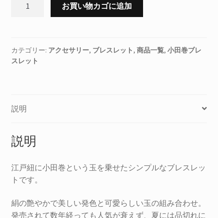
正
お買い物カゴに追加
絹
小
田
巻
カテゴリー:
アクセサリー
,
ブレスレット
,
商品一覧
,
小田巻ブレ
スレット
ブ
レ
ス
レ
説明
ッ
ト
#11/
説明
水
色
江戸紐に小田巻という玉を乗せたシンプルなブレスレッ
個
トです。
絹の艶やかで美しい発色と可愛らしい玉の組み合わせ。
発売されて数年経っても人気が衰えず、夏には品切れに