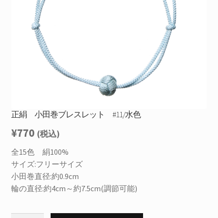
を
お問合せ
展
開
サ
お知らせ
ブ
メ
プライバシーポリシー
ニ
ュ
ー
を
正絹 小田巻ブレスレット #11/水色
展
開
¥
770
(税込)
全15色 絹100%
サイズ:フリーサイズ
小田巻直径:約0.9cm
輪の直径:約4cm～約7.5cm(調節可能)