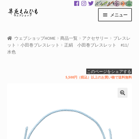
ナ
コ
メニュー
ビ
ン
ゲ
テ
昇苑くみひもHOME
ー
ン
ウェブショップHOME
商品一覧
アクセサリー
ブレスレ
シ
ツ
ット
小田巻ブレスレット
正絹 小田巻ブレスレット #11/
商品一覧
ョ
へ
水色
ン
ス
カート
へ
キ
このページをシェアする
ス
ッ
5,500円（税込）以上のお買い物で送料無料
マイアカウント
キ
プ
ッ
サ
くみひもギャラリー
プ
ブ
メ
GloColor 世界地図
ニ
ュ
お買い物案内
ー