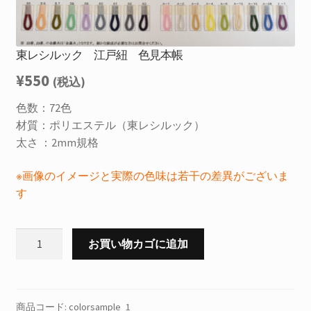
を
お問合せ
展
開
サ
お知らせ
東レシルック 江戸紐 色見本帳
ブ
¥
550
メ
(税込)
プライバシーポリシー
ニ
色数：72色
ュ
材質：ポリエステル（東レシルック）
ー
太さ ：2mm規格
を
展
※画像のイメージと実際の色味は若干の差異がございま
開
す
東
お買い物カゴに追加
レ
シ
ル
ッ
商品コード:
colorsample_1