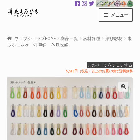
ナ
コ
メニュー
ビ
ン
ゲ
テ
昇苑くみひもHOME
ー
ン
ウェブショップHOME
商品一覧
素材各種
結び教材
東
シ
ツ
レシルック 江戸紐 色見本帳
商品一覧
ョ
へ
ン
ス
カート
このページをシェアする
へ
キ
5,500円（税込）以上のお買い物で送料無料
ス
ッ
マイアカウント
キ
プ
ッ
サ
くみひもギャラリー
プ
ブ
メ
GloColor 世界地図
ニ
ュ
お買い物案内
ー