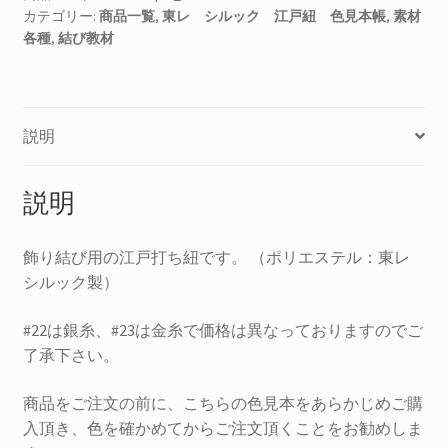
カテゴリー:
商品一覧
,
東レ シルック 江戸紐 色見本帳
,
素材
ク
各種
,
結び教材
江
戸
紐
色
説明
見
本
帳
説明
個
飾り結び用の江戸打ち紐です。 （ポリエステル：東レ
シルック製）
#22は銀糸、#23は金糸で価格は異なっておりますのでご
了承下さい。
商品をご注文の前に、こちらの色見本をあらかじめご購
入頂き、色を確かめてからご注文頂くことをお勧めしま