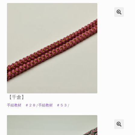
【千倉】
手組教材 ＃２８
/
手組教材 ＃５３
/