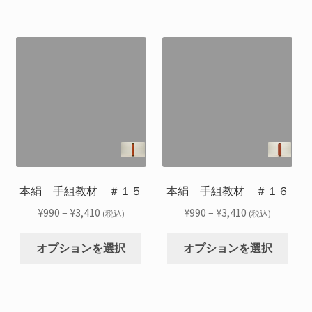
選
選
–
–
品
品
ま
ま
択
択
¥3,410
¥3,410
に
に
す。
す。
で
で
は
は
オ
オ
き
き
複
複
プ
プ
ま
ま
数
数
シ
シ
す
す
の
の
ョ
ョ
バ
バ
ン
ン
リ
リ
は
は
エ
エ
商
商
ー
ー
品
品
シ
シ
本絹 手組教材 ＃１５
本絹 手組教材 ＃１６
ペ
ペ
ョ
ョ
ー
ー
価
価
¥
990
–
¥
3,410
¥
990
–
¥
3,410
(税込)
(税込)
ン
ン
ジ
ジ
格
格
こ
こ
が
が
か
か
帯:
帯:
オプションを選択
オプションを選択
の
の
あ
あ
ら
ら
¥990
¥990
商
商
り
り
選
選
–
–
品
品
ま
ま
択
択
¥3,410
¥3,410
に
に
す。
す。