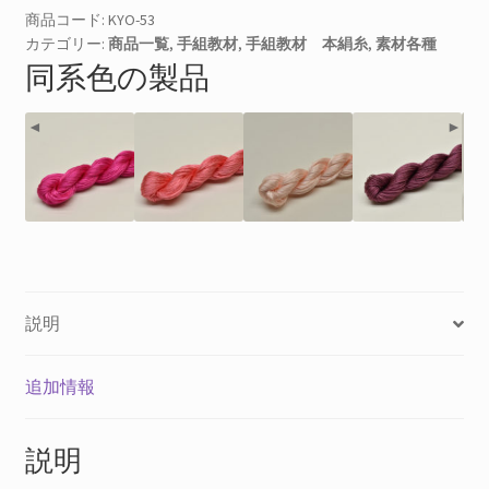
教
商品コード:
KYO-53
カテゴリー:
商品一覧
,
手組教材
,
手組教材 本絹糸
,
素材各種
材
同系色の製品
＃
５
３
◄
►
個
説明
追加情報
説明