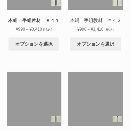
エ
エ
商
商
ー
ー
品
品
シ
シ
本絹 手組教材 ＃４１
本絹 手組教材 ＃４２
ペ
ペ
ョ
ョ
ー
ー
価
価
¥
990
–
¥
3,410
¥
990
–
¥
3,410
(税込)
(税込)
ン
ン
ジ
ジ
格
格
こ
こ
が
が
か
か
帯:
帯:
オプションを選択
オプションを選択
の
の
あ
あ
ら
ら
¥990
¥990
商
商
り
り
選
選
–
–
品
品
ま
ま
択
択
¥3,410
¥3,410
に
に
す。
す。
で
で
は
は
オ
オ
き
き
複
複
プ
プ
ま
ま
数
数
シ
シ
す
す
の
の
ョ
ョ
バ
バ
ン
ン
リ
リ
は
は
エ
エ
商
商
ー
ー
品
品