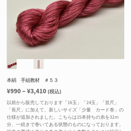
を
お問合せ
展
開
サ
お知らせ
ブ
メ
プライバシーポリシー
ニ
ュ
ー
を
展
開
本絹 手組教材 ＃５３
価
¥
990
–
¥
3,410
(税込)
格
以前から販売しております「16玉」「24玉」「並尺」
「長尺」に加えて、新しいサイズ「少量 カード巻」の
帯:
仕様が追加されました。こちらは15本持ちの糸を32ｍ
¥990
分、一続きで巻いてある状態のものになっております。