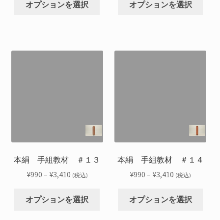
が
が
か
か
帯:
帯:
オプションを選択
オプションを選択
の
の
あ
あ
ら
ら
¥990
¥990
商
商
り
り
選
選
–
–
品
品
ま
ま
択
択
¥3,410
¥3,410
に
に
す。
す。
で
で
は
は
オ
オ
き
き
複
複
プ
プ
ま
ま
数
数
シ
シ
す
す
の
の
ョ
ョ
バ
バ
ン
ン
リ
リ
は
は
エ
エ
商
商
ー
ー
品
品
シ
シ
本絹 手組教材 ＃１３
本絹 手組教材 ＃１４
ペ
ペ
ョ
ョ
ー
ー
価
価
¥
990
–
¥
3,410
¥
990
–
¥
3,410
(税込)
(税込)
ン
ン
ジ
ジ
格
格
こ
こ
が
が
か
か
帯:
帯:
オプションを選択
オプションを選択
の
の
あ
あ
ら
ら
¥990
¥990
商
商
り
り