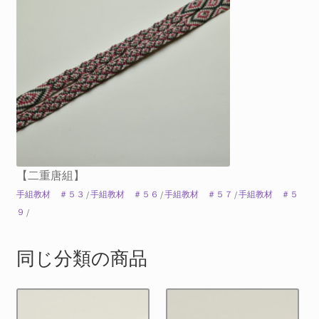
【二重唐組】
手組教材 ＃５３
/
手組教材 ＃５６
/
手組教材 ＃５７
/
手組教材 ＃５
９
/
同じ分類の商品