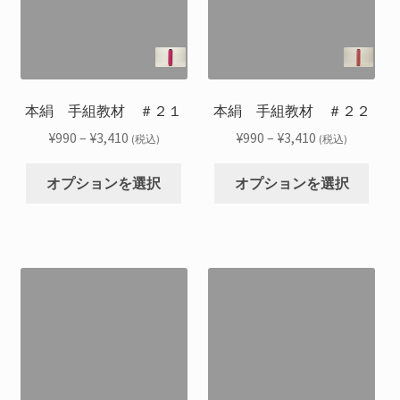
バ
バ
ン
ン
リ
リ
は
は
エ
エ
商
商
ー
ー
品
品
シ
シ
本絹 手組教材 ＃２１
本絹 手組教材 ＃２２
ペ
ペ
ョ
ョ
ー
ー
価
価
¥
990
–
¥
3,410
¥
990
–
¥
3,410
(税込)
(税込)
ン
ン
ジ
ジ
格
格
こ
こ
が
が
か
か
帯:
帯:
オプションを選択
オプションを選択
の
の
あ
あ
ら
ら
¥990
¥990
商
商
り
り
選
選
–
–
品
品
ま
ま
択
択
¥3,410
¥3,410
に
に
す。
す。
で
で
は
は
オ
オ
き
き
複
複
プ
プ
ま
ま
数
数
シ
シ
す
す
の
の
ョ
ョ
バ
バ
ン
ン
リ
リ
は
は