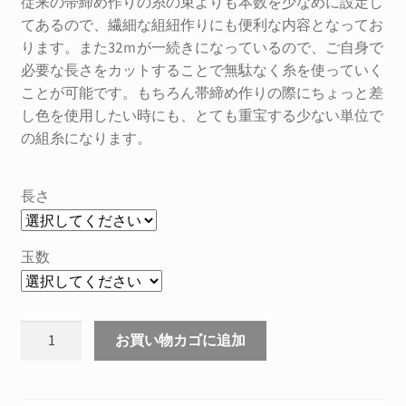
–
従来の帯締め作りの糸の束よりも本数を少なめに設定し
てあるので、繊細な組紐作りにも便利な内容となってお
¥3,410
ります。また32ｍが一続きになっているので、ご自身で
必要な長さをカットすることで無駄なく糸を使っていく
ことが可能です。もちろん帯締め作りの際にちょっと差
し色を使用したい時にも、とても重宝する少ない単位で
の組糸になります。
長さ
玉数
本
お買い物カゴに追加
絹
手
組