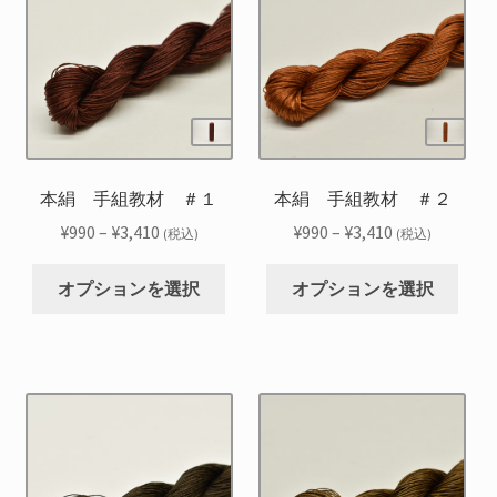
本絹 手組教材 ＃１
本絹 手組教材 ＃２
価
価
¥
990
–
¥
3,410
¥
990
–
¥
3,410
(税込)
(税込)
格
格
こ
こ
帯:
帯:
オプションを選択
オプションを選択
の
の
¥990
¥990
商
商
–
–
品
品
¥3,410
¥3,410
に
に
は
は
複
複
数
数