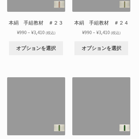
エ
エ
商
商
ー
ー
品
品
シ
シ
本絹 手組教材 ＃２３
本絹 手組教材 ＃２４
ペ
ペ
ョ
ョ
ー
ー
価
価
¥
990
–
¥
3,410
¥
990
–
¥
3,410
(税込)
(税込)
ン
ン
ジ
ジ
格
格
こ
こ
が
が
か
か
帯:
帯:
オプションを選択
オプションを選択
の
の
あ
あ
ら
ら
¥990
¥990
商
商
り
り
選
選
–
–
品
品
ま
ま
択
択
¥3,410
¥3,410
に
に
す。
す。
で
で
は
は
オ
オ
き
き
複
複
プ
プ
ま
ま
数
数
シ
シ
す
す
の
の
ョ
ョ
バ
バ
ン
ン
リ
リ
は
は
エ
エ
商
商
ー
ー
品
品