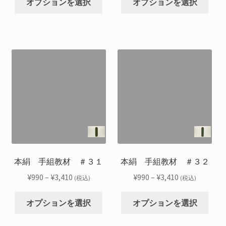
帯:
帯:
オプションを選択
オプションを選択
の
の
あ
あ
ら
ら
¥990
¥990
商
商
り
り
選
選
–
–
品
品
ま
ま
択
択
¥3,410
¥3,410
に
に
す。
す。
で
で
は
は
オ
オ
き
き
複
複
プ
プ
ま
ま
数
数
シ
シ
す
す
の
の
ョ
ョ
バ
バ
ン
ン
リ
リ
は
は
エ
エ
商
商
ー
ー
品
品
シ
シ
本絹 手組教材 ＃３１
本絹 手組教材 ＃３２
ペ
ペ
ョ
ョ
ー
ー
価
価
¥
990
–
¥
3,410
¥
990
–
¥
3,410
(税込)
(税込)
ン
ン
ジ
ジ
格
格
こ
こ
が
が
か
か
帯:
帯:
オプションを選択
オプションを選択
の
の
あ
あ
ら
ら
¥990
¥990
商
商
り
り
選
選