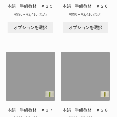
シ
シ
本絹 手組教材 ＃２５
本絹 手組教材 ＃２６
ペ
ペ
ョ
ョ
ー
ー
価
価
¥
990
–
¥
3,410
¥
990
–
¥
3,410
(税込)
(税込)
ン
ン
ジ
ジ
格
格
こ
こ
が
が
か
か
帯:
帯:
オプションを選択
オプションを選択
の
の
あ
あ
ら
ら
¥990
¥990
商
商
り
り
選
選
–
–
品
品
ま
ま
択
択
¥3,410
¥3,410
に
に
す。
す。
で
で
は
は
オ
オ
き
き
複
複
プ
プ
ま
ま
数
数
シ
シ
す
す
の
の
ョ
ョ
バ
バ
ン
ン
リ
リ
は
は
エ
エ
商
商
ー
ー
品
品
シ
シ
本絹 手組教材 ＃２７
本絹 手組教材 ＃２８
ペ
ペ
ョ
ョ
ー
ー