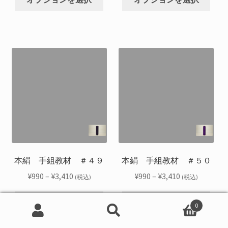
の
の
あ
あ
ら
ら
¥990
¥990
商
商
り
り
選
選
–
–
品
品
ま
ま
択
択
¥3,410
¥3,410
に
に
す。
す。
で
で
は
は
オ
オ
き
き
複
複
プ
プ
ま
ま
数
数
シ
シ
す
す
の
の
ョ
ョ
バ
バ
ン
ン
リ
リ
は
は
エ
エ
商
商
ー
ー
品
品
シ
シ
本絹 手組教材 ＃４９
本絹 手組教材 ＃５０
ペ
ペ
ョ
ョ
ー
ー
価
価
¥
990
–
¥
3,410
¥
990
–
¥
3,410
(税込)
(税込)
ン
ン
ジ
ジ
格
格
こ
こ
が
が
か
か
帯:
帯:
オプションを選択
オプションを選択
0
の
の
あ
あ
ら
ら
¥990
¥990
検
検
商
商
り
り
選
選
–
–