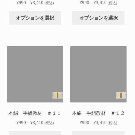
ョ
ョ
ー
ー
価
価
¥
990
–
¥
3,410
¥
990
–
¥
3,410
(税込)
(税込)
ン
ン
ジ
ジ
格
格
こ
こ
が
が
か
か
帯:
帯:
オプションを選択
オプションを選択
の
の
あ
あ
ら
ら
¥990
¥990
商
商
り
り
選
選
–
–
品
品
ま
ま
択
択
¥3,410
¥3,410
に
に
す。
す。
で
で
は
は
オ
オ
き
き
複
複
プ
プ
ま
ま
数
数
シ
シ
す
す
の
の
ョ
ョ
バ
バ
ン
ン
リ
リ
は
は
エ
エ
商
商
ー
ー
品
品
シ
シ
本絹 手組教材 ＃１１
本絹 手組教材 ＃１２
ペ
ペ
ョ
ョ
ー
ー
価
価
¥
990
–
¥
3,410
¥
990
–
¥
3,410
(税込)
(税込)
ン
ン
ジ
ジ
格
格
こ
こ