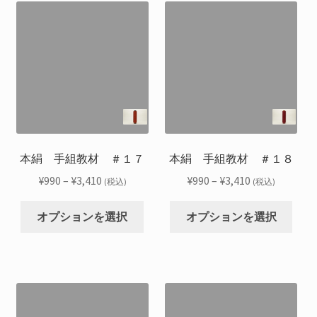
で
で
は
は
オ
オ
き
き
複
複
プ
プ
ま
ま
数
数
シ
シ
す
す
の
の
ョ
ョ
バ
バ
ン
ン
リ
リ
は
は
エ
エ
商
商
ー
ー
品
品
シ
シ
本絹 手組教材 ＃１７
本絹 手組教材 ＃１８
ペ
ペ
ョ
ョ
ー
ー
価
価
¥
990
–
¥
3,410
¥
990
–
¥
3,410
(税込)
(税込)
ン
ン
ジ
ジ
格
格
こ
こ
が
が
か
か
帯:
帯:
オプションを選択
オプションを選択
の
の
あ
あ
ら
ら
¥990
¥990
商
商
り
り
選
選
–
–
品
品
ま
ま
択
択
¥3,410
¥3,410
に
に
す。
す。
で
で
は
は
オ
オ
き
き
複
複
プ
プ