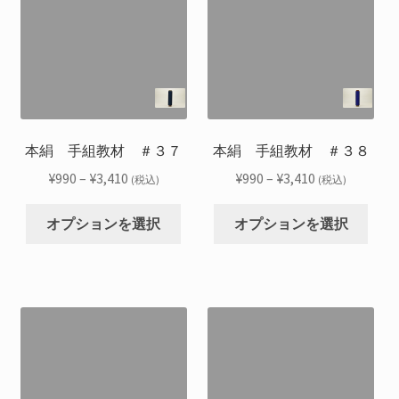
数
数
シ
シ
す
す
の
の
ョ
ョ
バ
バ
ン
ン
リ
リ
は
は
エ
エ
商
商
ー
ー
品
品
シ
シ
本絹 手組教材 ＃３７
本絹 手組教材 ＃３８
ペ
ペ
ョ
ョ
ー
ー
価
価
¥
990
–
¥
3,410
¥
990
–
¥
3,410
(税込)
(税込)
ン
ン
ジ
ジ
格
格
こ
こ
が
が
か
か
帯:
帯:
オプションを選択
オプションを選択
の
の
あ
あ
ら
ら
¥990
¥990
商
商
り
り
選
選
–
–
品
品
ま
ま
択
択
¥3,410
¥3,410
に
に
す。
す。
で
で
は
は
オ
オ
き
き
複
複
プ
プ
ま
ま
数
数
シ
シ
す
す
の
の
ョ
ョ