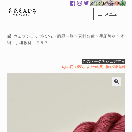
ナ
コ
メニュー
ビ
ン
ゲ
テ
昇苑くみひもHOME
ー
ン
ウェブショップHOME
商品一覧
素材各種
手組教材
本
シ
ツ
絹 手組教材 ＃５３
商品一覧
ョ
へ
ン
ス
カート
このページをシェアする
へ
キ
5,500円（税込）以上のお買い物で送料無料
ス
ッ
マイアカウント
キ
プ
ッ
サ
くみひもギャラリー
プ
ブ
メ
GloColor 世界地図
ニ
ュ
お買い物案内
ー