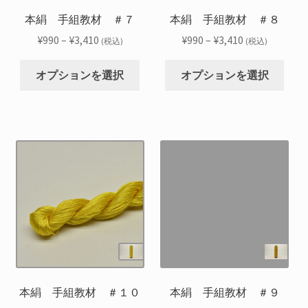
ー
ー
品
品
シ
シ
本絹 手組教材 ＃７
本絹 手組教材 ＃８
ペ
ペ
ョ
ョ
ー
ー
価
価
¥
990
–
¥
3,410
¥
990
–
¥
3,410
(税込)
(税込)
ン
ン
ジ
ジ
格
格
こ
こ
が
が
か
か
帯:
帯:
オプションを選択
オプションを選択
の
の
あ
あ
ら
ら
¥990
¥990
商
商
り
り
選
選
–
–
品
品
ま
ま
択
択
¥3,410
¥3,410
に
に
す。
す。
で
で
は
は
オ
オ
き
き
複
複
プ
プ
ま
ま
数
数
シ
シ
す
す
の
の
ョ
ョ
バ
バ
ン
ン
リ
リ
は
は
エ
エ
商
商
ー
ー
品
品
シ
シ
本絹 手組教材 ＃１０
本絹 手組教材 ＃９
ペ
ペ