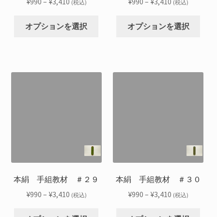
価
価
¥
990
–
¥
3,410
¥
990
–
¥
3,410
(税込)
(税込)
ン
ン
ジ
ジ
格
格
こ
こ
が
が
か
か
帯:
帯:
オプションを選択
オプションを選択
の
の
あ
あ
ら
ら
¥990
¥990
商
商
り
り
選
選
–
–
品
品
ま
ま
択
択
¥3,410
¥3,410
に
に
す。
す。
で
で
は
は
オ
オ
き
き
複
複
プ
プ
ま
ま
数
数
シ
シ
す
す
の
の
ョ
ョ
バ
バ
ン
ン
リ
リ
は
は
エ
エ
商
商
ー
ー
品
品
シ
シ
本絹 手組教材 ＃２９
本絹 手組教材 ＃３０
ペ
ペ
ョ
ョ
ー
ー
価
価
¥
990
–
¥
3,410
¥
990
–
¥
3,410
(税込)
(税込)
ン
ン
ジ
ジ
格
格
こ
こ
が
が
か
か