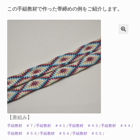
この手組教材で作った帯締めの例をご紹介します。
【唐組み】
手組教材 ＃７
/
手組教材 ＃４１
/
手組教材 ＃４３
/
手組教材 ＃４４
/
手組教材 ＃５３
/
手組教材 ＃５４
/
手組教材 ＃５５
/