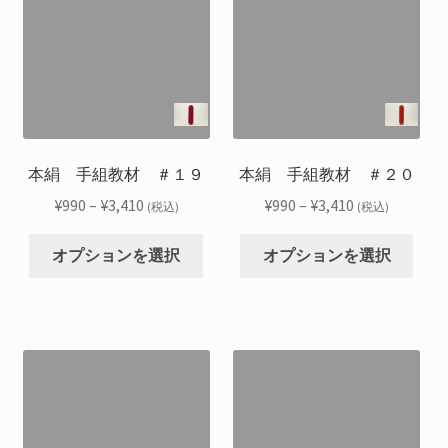
ま
ま
数
数
シ
シ
す
す
の
の
ョ
ョ
バ
バ
ン
ン
リ
リ
は
は
エ
エ
商
商
ー
ー
品
品
シ
シ
本絹 手組教材 ＃１９
本絹 手組教材 ＃２０
ペ
ペ
ョ
ョ
ー
ー
価
価
¥
990
–
¥
3,410
¥
990
–
¥
3,410
(税込)
(税込)
ン
ン
ジ
ジ
格
格
こ
こ
が
が
か
か
帯:
帯:
オプションを選択
オプションを選択
の
の
あ
あ
ら
ら
¥990
¥990
商
商
り
り
選
選
–
–
品
品
ま
ま
択
択
¥3,410
¥3,410
に
に
す。
す。
で
で
は
は
オ
オ
き
き
複
複
プ
プ
ま
ま
数
数
シ
シ
す
す
の
の
ョ
ョ