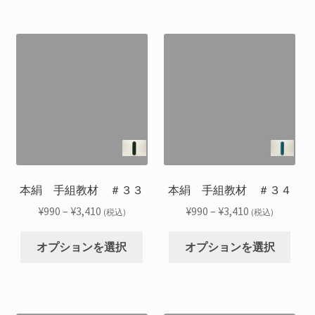
–
–
品
品
ま
ま
択
択
¥3,410
¥3,410
に
に
す。
す。
で
で
は
は
オ
オ
き
き
複
複
プ
プ
ま
ま
数
数
シ
シ
す
す
の
の
ョ
ョ
バ
バ
ン
ン
リ
リ
は
は
エ
エ
商
商
ー
ー
品
品
シ
シ
本絹 手組教材 ＃３３
本絹 手組教材 ＃３４
ペ
ペ
ョ
ョ
ー
ー
価
価
¥
990
–
¥
3,410
¥
990
–
¥
3,410
(税込)
(税込)
ン
ン
ジ
ジ
格
格
こ
こ
が
が
か
か
帯:
帯:
オプションを選択
オプションを選択
の
の
あ
あ
ら
ら
¥990
¥990
商
商
り
り
選
選
–
–
品
品
ま
ま
択
択
¥3,410
¥3,410
に
に
す。
す。
で
で