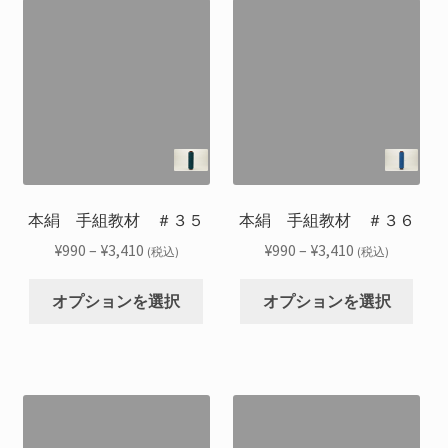
は
は
オ
オ
き
き
複
複
プ
プ
ま
ま
数
数
シ
シ
す
す
の
の
ョ
ョ
バ
バ
ン
ン
リ
リ
は
は
エ
エ
商
商
ー
ー
品
品
シ
シ
本絹 手組教材 ＃３５
本絹 手組教材 ＃３６
ペ
ペ
ョ
ョ
ー
ー
価
価
¥
990
–
¥
3,410
¥
990
–
¥
3,410
(税込)
(税込)
ン
ン
ジ
ジ
格
格
こ
こ
が
が
か
か
帯:
帯:
オプションを選択
オプションを選択
の
の
あ
あ
ら
ら
¥990
¥990
商
商
り
り
選
選
–
–
品
品
ま
ま
択
択
¥3,410
¥3,410
に
に
す。
す。
で
で
は
は
オ
オ
き
き
複
複
プ
プ
ま
ま