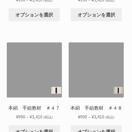
(税込)
(税込)
ン
ン
ジ
ジ
格
格
こ
こ
が
が
か
か
帯:
帯:
オプションを選択
オプションを選択
の
の
あ
あ
ら
ら
¥990
¥990
商
商
り
り
選
選
–
–
品
品
ま
ま
択
択
¥3,410
¥3,410
に
に
す。
す。
で
で
は
は
オ
オ
き
き
複
複
プ
プ
ま
ま
数
数
シ
シ
す
す
の
の
ョ
ョ
バ
バ
ン
ン
リ
リ
は
は
エ
エ
商
商
ー
ー
品
品
シ
シ
本絹 手組教材 ＃４７
本絹 手組教材 ＃４８
ペ
ペ
ョ
ョ
ー
ー
価
価
¥
990
–
¥
3,410
¥
990
–
¥
3,410
(税込)
(税込)
ン
ン
ジ
ジ
格
格
こ
こ
が
が
か
か
帯:
帯:
オプションを選択
オプションを選択