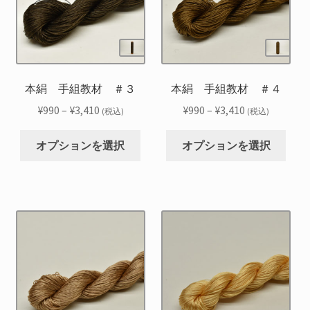
の
の
バ
バ
リ
リ
エ
エ
ー
ー
シ
シ
本絹 手組教材 ＃３
本絹 手組教材 ＃４
ョ
ョ
価
価
¥
990
–
¥
3,410
¥
990
–
¥
3,410
(税込)
(税込)
ン
ン
格
格
こ
こ
が
が
帯:
帯:
オプションを選択
オプションを選択
の
の
あ
あ
¥990
¥990
商
商
り
り
–
–
品
品
ま
ま
¥3,410
¥3,410
に
に
す。
す。
は
は
オ
オ
複
複
プ
プ
数
数
シ
シ
の
の
ョ
ョ
バ
バ
ン
ン