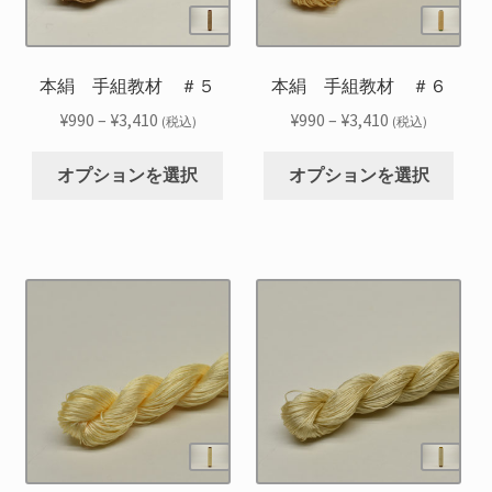
リ
リ
は
は
エ
エ
商
商
ー
ー
品
品
シ
シ
本絹 手組教材 ＃５
本絹 手組教材 ＃６
ペ
ペ
ョ
ョ
ー
ー
価
価
¥
990
–
¥
3,410
¥
990
–
¥
3,410
(税込)
(税込)
ン
ン
ジ
ジ
格
格
こ
こ
が
が
か
か
帯:
帯:
オプションを選択
オプションを選択
の
の
あ
あ
ら
ら
¥990
¥990
商
商
り
り
選
選
–
–
品
品
ま
ま
択
択
¥3,410
¥3,410
に
に
す。
す。
で
で
は
は
オ
オ
き
き
複
複
プ
プ
ま
ま
数
数
シ
シ
す
す
の
の
ョ
ョ
バ
バ
ン
ン
リ
リ
は
は
エ
エ
商
商