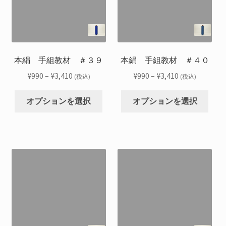
バ
バ
ン
ン
リ
リ
は
は
エ
エ
商
商
ー
ー
品
品
シ
シ
本絹 手組教材 ＃３９
本絹 手組教材 ＃４０
ペ
ペ
ョ
ョ
ー
ー
価
価
¥
990
–
¥
3,410
¥
990
–
¥
3,410
(税込)
(税込)
ン
ン
ジ
ジ
格
格
こ
こ
が
が
か
か
帯:
帯:
オプションを選択
オプションを選択
の
の
あ
あ
ら
ら
¥990
¥990
商
商
り
り
選
選
–
–
品
品
ま
ま
択
択
¥3,410
¥3,410
に
に
す。
す。
で
で
は
は
オ
オ
き
き
複
複
プ
プ
ま
ま
数
数
シ
シ
す
す
の
の
ョ
ョ
バ
バ
ン
ン
リ
リ
は
は