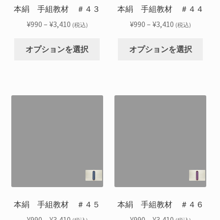
シ
シ
本絹 手組教材 ＃４３
本絹 手組教材 ＃４４
ペ
ペ
ョ
ョ
ー
ー
価
価
¥
990
–
¥
3,410
¥
990
–
¥
3,410
(税込)
(税込)
ン
ン
ジ
ジ
格
格
こ
こ
が
が
か
か
帯:
帯:
オプションを選択
オプションを選択
の
の
あ
あ
ら
ら
¥990
¥990
商
商
り
り
選
選
–
–
品
品
ま
ま
択
択
¥3,410
¥3,410
に
に
す。
す。
で
で
は
は
オ
オ
き
き
複
複
プ
プ
ま
ま
数
数
シ
シ
す
す
の
の
ョ
ョ
バ
バ
ン
ン
リ
リ
は
は
エ
エ
商
商
ー
ー
品
品
シ
シ
本絹 手組教材 ＃４５
本絹 手組教材 ＃４６
ペ
ペ
ョ
ョ
ー
ー
価
価
¥
990
–
¥
3,410
¥
990
–
¥
3,410