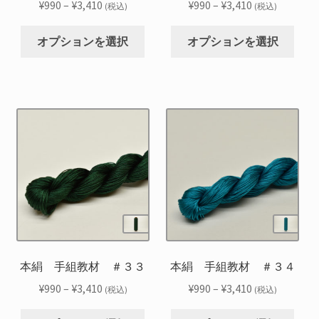
ー
ー
価
価
¥
990
–
¥
3,410
¥
990
–
¥
3,410
(税込)
(税込)
ン
ン
ジ
ジ
格
格
こ
こ
が
が
か
か
帯:
帯:
オプションを選択
オプションを選択
の
の
あ
あ
ら
ら
¥990
¥990
商
商
り
り
選
選
–
–
品
品
ま
ま
択
択
¥3,410
¥3,410
に
に
す。
す。
で
で
は
は
オ
オ
き
き
複
複
プ
プ
ま
ま
数
数
シ
シ
す
す
の
の
ョ
ョ
バ
バ
ン
ン
リ
リ
は
は
エ
エ
商
商
ー
ー
品
品
シ
シ
本絹 手組教材 ＃３３
本絹 手組教材 ＃３４
ペ
ペ
ョ
ョ
ー
ー
価
価
¥
990
–
¥
3,410
¥
990
–
¥
3,410
(税込)
(税込)
ン
ン
ジ
ジ
格
格
こ
こ
が
が