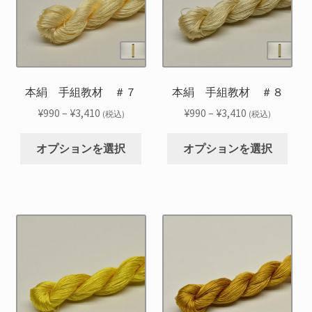
の
の
ョ
ョ
バ
バ
ン
ン
リ
リ
は
は
エ
エ
商
商
ー
ー
品
品
シ
シ
本絹 手組教材 ＃７
本絹 手組教材 ＃８
ペ
ペ
ョ
ョ
ー
ー
価
価
¥
990
–
¥
3,410
¥
990
–
¥
3,410
(税込)
(税込)
ン
ン
ジ
ジ
格
格
こ
こ
が
が
か
か
帯:
帯:
オプションを選択
オプションを選択
の
の
あ
あ
ら
ら
¥990
¥990
商
商
り
り
選
選
–
–
品
品
ま
ま
択
択
¥3,410
¥3,410
に
に
す。
す。
で
で
は
は
オ
オ
き
き
複
複
プ
プ
ま
ま
数
数
シ
シ
す
す
の
の
ョ
ョ
バ
バ
ン
ン