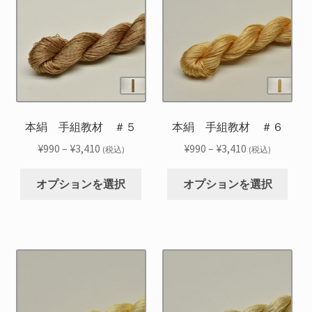
複
複
プ
プ
数
数
シ
シ
の
の
ョ
ョ
バ
バ
ン
ン
リ
リ
は
は
エ
エ
商
商
ー
ー
品
品
シ
シ
本絹 手組教材 ＃５
本絹 手組教材 ＃６
ペ
ペ
ョ
ョ
ー
ー
価
価
¥
990
–
¥
3,410
¥
990
–
¥
3,410
(税込)
(税込)
ン
ン
ジ
ジ
格
格
こ
こ
が
が
か
か
帯:
帯:
オプションを選択
オプションを選択
の
の
あ
あ
ら
ら
¥990
¥990
商
商
り
り
選
選
–
–
品
品
ま
ま
択
択
¥3,410
¥3,410
に
に
す。
す。
で
で
は
は
オ
オ
き
き
複
複
プ
プ
ま
ま
数
数
シ
シ
す
す