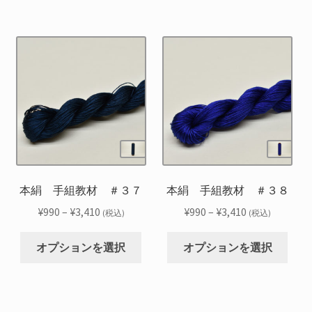
選
選
–
–
品
品
ま
ま
択
択
¥3,410
¥3,410
に
に
す。
す。
で
で
は
は
オ
オ
き
き
複
複
プ
プ
ま
ま
数
数
シ
シ
す
す
の
の
ョ
ョ
バ
バ
ン
ン
リ
リ
は
は
エ
エ
商
商
ー
ー
品
品
シ
シ
本絹 手組教材 ＃３７
本絹 手組教材 ＃３８
ペ
ペ
ョ
ョ
ー
ー
価
価
¥
990
–
¥
3,410
¥
990
–
¥
3,410
(税込)
(税込)
ン
ン
ジ
ジ
格
格
こ
こ
が
が
か
か
帯:
帯:
オプションを選択
オプションを選択
の
の
あ
あ
ら
ら
¥990
¥990
商
商
り
り
選
選
–
–
品
品
ま
ま
択
択
¥3,410
¥3,410
に
に
す。
す。