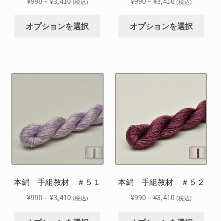
価
価
¥
990
–
¥
3,410
¥
990
–
¥
3,410
(税込)
(税込)
ン
ン
ジ
ジ
格
格
こ
こ
が
が
か
か
帯:
帯:
オプションを選択
オプションを選択
の
の
あ
あ
ら
ら
¥990
¥990
商
商
り
り
選
選
–
–
品
品
ま
ま
択
択
¥3,410
¥3,410
に
に
す。
す。
で
で
は
は
オ
オ
き
き
複
複
プ
プ
ま
ま
数
数
シ
シ
す
す
の
の
ョ
ョ
バ
バ
ン
ン
リ
リ
は
は
エ
エ
商
商
ー
ー
品
品
シ
シ
本絹 手組教材 ＃５１
本絹 手組教材 ＃５２
ペ
ペ
ョ
ョ
ー
ー
価
価
¥
990
–
¥
3,410
¥
990
–
¥
3,410
(税込)
(税込)
ン
ン
ジ
ジ
格
格
こ
こ
が
が
か
か