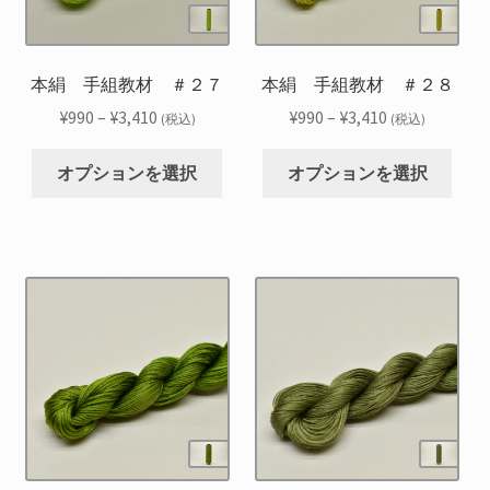
は
は
エ
エ
商
商
ー
ー
品
品
シ
シ
本絹 手組教材 ＃２７
本絹 手組教材 ＃２８
ペ
ペ
ョ
ョ
ー
ー
価
価
¥
990
–
¥
3,410
¥
990
–
¥
3,410
(税込)
(税込)
ン
ン
ジ
ジ
格
格
こ
こ
が
が
か
か
帯:
帯:
オプションを選択
オプションを選択
の
の
あ
あ
ら
ら
¥990
¥990
商
商
り
り
選
選
–
–
品
品
ま
ま
択
択
¥3,410
¥3,410
に
に
す。
す。
で
で
は
は
オ
オ
き
き
複
複
プ
プ
ま
ま
数
数
シ
シ
す
す
の
の
ョ
ョ
バ
バ
ン
ン
リ
リ
は
は
エ
エ
商
商
ー
ー