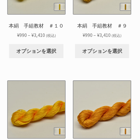
リ
リ
は
は
エ
エ
商
商
ー
ー
品
品
シ
シ
本絹 手組教材 ＃１０
本絹 手組教材 ＃９
ペ
ペ
ョ
ョ
ー
ー
価
価
¥
990
–
¥
3,410
¥
990
–
¥
3,410
(税込)
(税込)
ン
ン
ジ
ジ
格
格
こ
こ
が
が
か
か
帯:
帯:
オプションを選択
オプションを選択
の
の
あ
あ
ら
ら
¥990
¥990
商
商
り
り
選
選
–
–
品
品
ま
ま
択
択
¥3,410
¥3,410
に
に
す。
す。
で
で
は
は
オ
オ
き
き
複
複
プ
プ
ま
ま
数
数
シ
シ
す
す
の
の
ョ
ョ
バ
バ
ン
ン
リ
リ
は
は
エ
エ
商
商