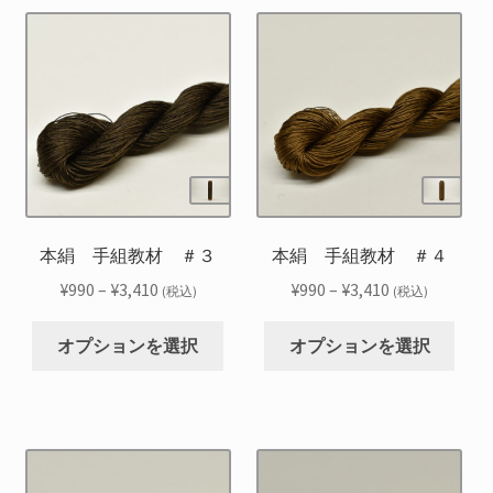
に
に
は
は
複
複
数
数
の
の
バ
バ
リ
リ
エ
エ
ー
ー
シ
シ
本絹 手組教材 ＃３
本絹 手組教材 ＃４
ョ
ョ
価
価
¥
990
–
¥
3,410
¥
990
–
¥
3,410
(税込)
(税込)
ン
ン
格
格
こ
こ
が
が
帯:
帯:
オプションを選択
オプションを選択
の
の
あ
あ
¥990
¥990
商
商
り
り
–
–
品
品
ま
ま
¥3,410
¥3,410
に
に
す。
す。
は
は
オ
オ