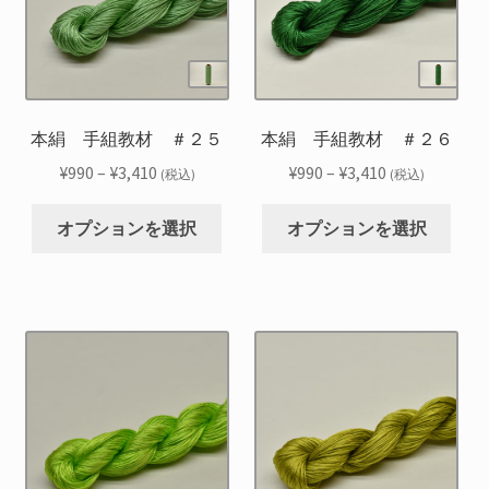
の
の
ョ
ョ
バ
バ
ン
ン
リ
リ
は
は
エ
エ
商
商
ー
ー
品
品
シ
シ
本絹 手組教材 ＃２５
本絹 手組教材 ＃２６
ペ
ペ
ョ
ョ
ー
ー
価
価
¥
990
–
¥
3,410
¥
990
–
¥
3,410
(税込)
(税込)
ン
ン
ジ
ジ
格
格
こ
こ
が
が
か
か
帯:
帯:
オプションを選択
オプションを選択
の
の
あ
あ
ら
ら
¥990
¥990
商
商
り
り
選
選
–
–
品
品
ま
ま
択
択
¥3,410
¥3,410
に
に
す。
す。
で
で
は
は
オ
オ
き
き
複
複
プ
プ
ま
ま
数
数
シ
シ
す
す
の
の
ョ
ョ
バ
バ
ン
ン
リ
リ