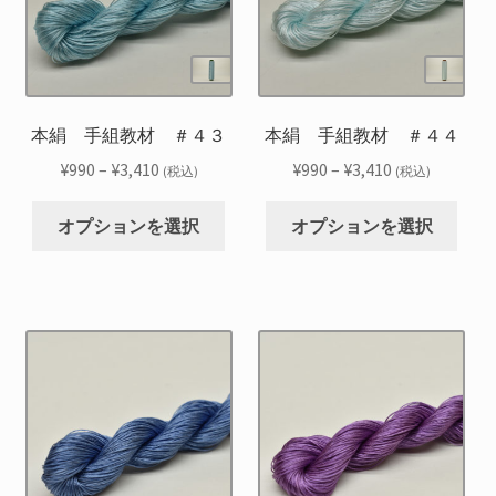
バ
バ
ン
ン
リ
リ
は
は
エ
エ
商
商
ー
ー
品
品
シ
シ
本絹 手組教材 ＃４３
本絹 手組教材 ＃４４
ペ
ペ
ョ
ョ
ー
ー
価
価
¥
990
–
¥
3,410
¥
990
–
¥
3,410
(税込)
(税込)
ン
ン
ジ
ジ
格
格
こ
こ
が
が
か
か
帯:
帯:
オプションを選択
オプションを選択
の
の
あ
あ
ら
ら
¥990
¥990
商
商
り
り
選
選
–
–
品
品
ま
ま
択
択
¥3,410
¥3,410
に
に
す。
す。
で
で
は
は
オ
オ
き
き
複
複
プ
プ
ま
ま
数
数
シ
シ
す
す
の
の
ョ
ョ
バ
バ
ン
ン
リ
リ
は
は