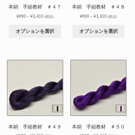
シ
シ
本絹 手組教材 ＃４７
本絹 手組教材 ＃４８
ペ
ペ
ョ
ョ
ー
ー
価
価
¥
990
–
¥
3,410
¥
990
–
¥
3,410
(税込)
(税込)
ン
ン
ジ
ジ
格
格
こ
こ
が
が
か
か
帯:
帯:
オプションを選択
オプションを選択
の
の
あ
あ
ら
ら
¥990
¥990
商
商
り
り
選
選
–
–
品
品
ま
ま
択
択
¥3,410
¥3,410
に
に
す。
す。
で
で
は
は
オ
オ
き
き
複
複
プ
プ
ま
ま
数
数
シ
シ
す
す
の
の
ョ
ョ
バ
バ
ン
ン
リ
リ
は
は
エ
エ
商
商
ー
ー
品
品
シ
シ
本絹 手組教材 ＃４９
本絹 手組教材 ＃５０
ペ
ペ
ョ
ョ
ー
ー