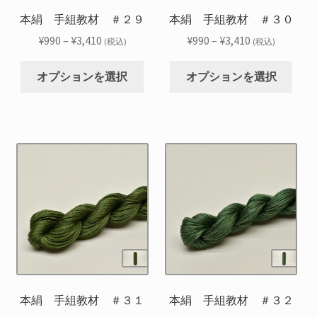
品
品
シ
シ
本絹 手組教材 ＃２９
本絹 手組教材 ＃３０
ペ
ペ
ョ
ョ
ー
ー
価
価
¥
990
–
¥
3,410
¥
990
–
¥
3,410
(税込)
(税込)
ン
ン
ジ
ジ
格
格
こ
こ
が
が
か
か
帯:
帯:
オプションを選択
オプションを選択
の
の
あ
あ
ら
ら
¥990
¥990
商
商
り
り
選
選
–
–
品
品
ま
ま
択
択
¥3,410
¥3,410
に
に
す。
す。
で
で
は
は
オ
オ
き
き
複
複
プ
プ
ま
ま
数
数
シ
シ
す
す
の
の
ョ
ョ
バ
バ
ン
ン
リ
リ
は
は
エ
エ
商
商
ー
ー
品
品
シ
シ
本絹 手組教材 ＃３１
本絹 手組教材 ＃３２
ペ
ペ
ョ
ョ