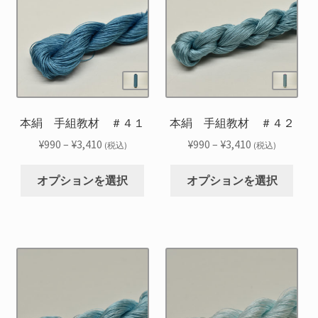
ま
ま
数
数
シ
シ
す
す
の
の
ョ
ョ
バ
バ
ン
ン
リ
リ
は
は
エ
エ
商
商
ー
ー
品
品
シ
シ
本絹 手組教材 ＃４１
本絹 手組教材 ＃４２
ペ
ペ
ョ
ョ
ー
ー
価
価
¥
990
–
¥
3,410
¥
990
–
¥
3,410
(税込)
(税込)
ン
ン
ジ
ジ
格
格
こ
こ
が
が
か
か
帯:
帯:
オプションを選択
オプションを選択
の
の
あ
あ
ら
ら
¥990
¥990
商
商
り
り
選
選
–
–
品
品
ま
ま
択
択
¥3,410
¥3,410
に
に
す。
す。
で
で
は
は
オ
オ
き
き
複
複
プ
プ
ま
ま
数
数
シ
シ
す
す
の
の
ョ
ョ