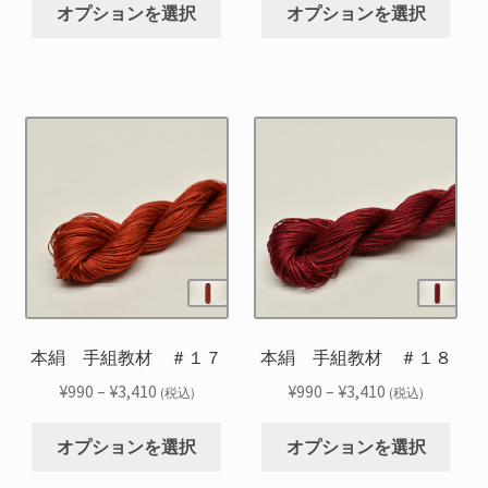
こ
こ
が
が
か
か
帯:
帯:
オプションを選択
オプションを選択
の
の
あ
あ
ら
ら
¥990
¥990
商
商
り
り
選
選
–
–
品
品
ま
ま
択
択
¥3,410
¥3,410
に
に
す。
す。
で
で
は
は
オ
オ
き
き
複
複
プ
プ
ま
ま
数
数
シ
シ
す
す
の
の
ョ
ョ
バ
バ
ン
ン
リ
リ
は
は
エ
エ
商
商
ー
ー
品
品
シ
シ
本絹 手組教材 ＃１７
本絹 手組教材 ＃１８
ペ
ペ
ョ
ョ
ー
ー
価
価
¥
990
–
¥
3,410
¥
990
–
¥
3,410
(税込)
(税込)
ン
ン
ジ
ジ
格
格
こ
こ
が
が
か
か
帯:
帯:
オプションを選択
オプションを選択
の
の
あ
あ
ら
ら
¥990
¥990