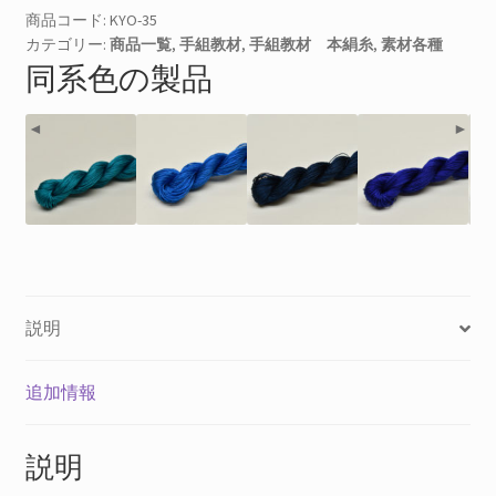
教
商品コード:
KYO-35
カテゴリー:
商品一覧
,
手組教材
,
手組教材 本絹糸
,
素材各種
材
同系色の製品
＃
３
５
◄
►
個
説明
追加情報
説明