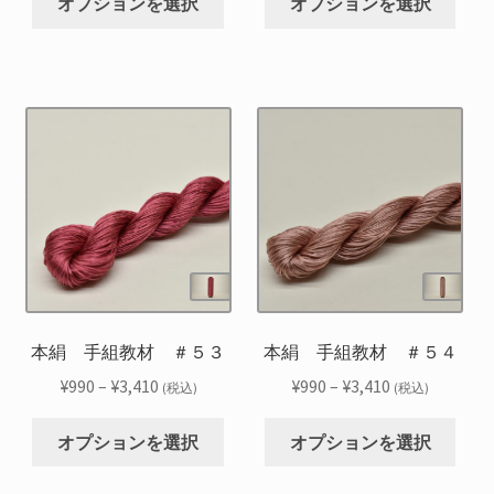
帯:
帯:
オプションを選択
オプションを選択
の
の
あ
あ
ら
ら
¥990
¥990
商
商
り
り
選
選
–
–
品
品
ま
ま
択
択
¥3,410
¥3,410
に
に
す。
す。
で
で
は
は
オ
オ
き
き
複
複
プ
プ
ま
ま
数
数
シ
シ
す
す
の
の
ョ
ョ
バ
バ
ン
ン
リ
リ
は
は
エ
エ
商
商
ー
ー
品
品
シ
シ
本絹 手組教材 ＃５３
本絹 手組教材 ＃５４
ペ
ペ
ョ
ョ
ー
ー
価
価
¥
990
–
¥
3,410
¥
990
–
¥
3,410
(税込)
(税込)
ン
ン
ジ
ジ
格
格
こ
こ
が
が
か
か
帯:
帯:
オプションを選択
オプションを選択
の
の
あ
あ
ら
ら
¥990
¥990
商
商
り
り
選
選