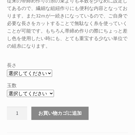
–
従来の帯締め作りの糸の束よりも本数を少なめに設定し
てあるので、繊細な組紐作りにも便利な内容となってお
¥3,410
ります。また32ｍが一続きになっているので、ご自身で
必要な長さをカットすることで無駄なく糸を使っていく
ことが可能です。もちろん帯締め作りの際にちょっと差
し色を使用したい時にも、とても重宝する少ない単位で
の組糸になります。
長さ
玉数
本
お買い物カゴに追加
絹
手
組