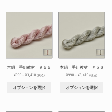
–
–
品
品
ま
ま
択
択
¥3,410
¥3,410
に
に
す。
す。
で
で
は
は
オ
オ
き
き
複
複
プ
プ
ま
ま
数
数
シ
シ
す
す
の
の
ョ
ョ
バ
バ
ン
ン
リ
リ
は
は
エ
エ
商
商
ー
ー
品
品
シ
シ
本絹 手組教材 ＃５５
本絹 手組教材 ＃５６
ペ
ペ
ョ
ョ
ー
ー
価
価
¥
990
–
¥
3,410
¥
990
–
¥
3,410
(税込)
(税込)
ン
ン
ジ
ジ
格
格
こ
こ
が
が
か
か
帯:
帯:
オプションを選択
オプションを選択
の
の
あ
あ
ら
ら
¥990
¥990
商
商
り
り
選
選
–
–
品
品
ま
ま
択
択
¥3,410
¥3,410
に
に
す。
す。
で
で