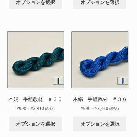
か
か
帯:
帯:
オプションを選択
オプションを選択
の
の
あ
あ
ら
ら
¥990
¥990
商
商
り
り
選
選
–
–
品
品
ま
ま
択
択
¥3,410
¥3,410
に
に
す。
す。
で
で
は
は
オ
オ
き
き
複
複
プ
プ
ま
ま
数
数
シ
シ
す
す
の
の
ョ
ョ
バ
バ
ン
ン
リ
リ
は
は
エ
エ
商
商
ー
ー
品
品
シ
シ
本絹 手組教材 ＃３５
本絹 手組教材 ＃３６
ペ
ペ
ョ
ョ
ー
ー
価
価
¥
990
–
¥
3,410
¥
990
–
¥
3,410
(税込)
(税込)
ン
ン
ジ
ジ
格
格
こ
こ
が
が
か
か
帯:
帯:
オプションを選択
オプションを選択
の
の
あ
あ
ら
ら
¥990
¥990
商
商
り
り