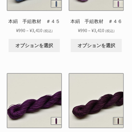
エ
エ
商
商
ー
ー
品
品
シ
シ
本絹 手組教材 ＃４５
本絹 手組教材 ＃４６
ペ
ペ
ョ
ョ
ー
ー
価
価
¥
990
–
¥
3,410
¥
990
–
¥
3,410
(税込)
(税込)
ン
ン
ジ
ジ
格
格
こ
こ
が
が
か
か
帯:
帯:
オプションを選択
オプションを選択
の
の
あ
あ
ら
ら
¥990
¥990
商
商
り
り
選
選
–
–
品
品
ま
ま
択
択
¥3,410
¥3,410
に
に
す。
す。
で
で
は
は
オ
オ
き
き
複
複
プ
プ
ま
ま
数
数
シ
シ
す
す
の
の
ョ
ョ
バ
バ
ン
ン
リ
リ
は
は
エ
エ
商
商
ー
ー
品
品