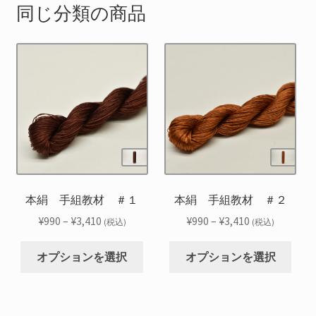
同じ分類の商品
本絹 手組教材 ＃１
本絹 手組教材 ＃２
価
価
¥
990
–
¥
3,410
¥
990
–
¥
3,410
(税込)
(税込)
格
格
こ
こ
帯:
帯:
オプションを選択
オプションを選択
の
の
¥990
¥990
商
商
–
–
品
品
¥3,410
¥3,410