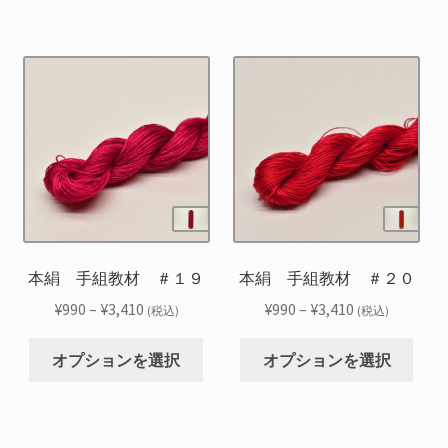
商
商
り
り
選
選
–
–
品
品
ま
ま
択
択
¥3,410
¥3,410
に
に
す。
す。
で
で
は
は
オ
オ
き
き
複
複
プ
プ
ま
ま
数
数
シ
シ
す
す
の
の
ョ
ョ
バ
バ
ン
ン
リ
リ
は
は
エ
エ
商
商
ー
ー
品
品
シ
シ
本絹 手組教材 ＃１９
本絹 手組教材 ＃２０
ペ
ペ
ョ
ョ
ー
ー
価
価
¥
990
–
¥
3,410
¥
990
–
¥
3,410
(税込)
(税込)
ン
ン
ジ
ジ
格
格
こ
こ
が
が
か
か
帯:
帯:
オプションを選択
オプションを選択
の
の
あ
あ
ら
ら
¥990
¥990
商
商
り
り
選
選
–
–
品
品
ま
ま
択
択
¥3,410
¥3,410