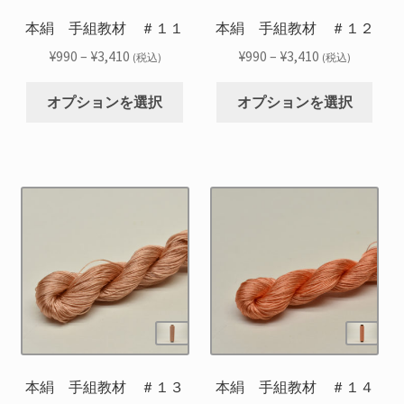
ー
ー
品
品
シ
シ
本絹 手組教材 ＃１１
本絹 手組教材 ＃１２
ペ
ペ
ョ
ョ
ー
ー
価
価
¥
990
–
¥
3,410
¥
990
–
¥
3,410
(税込)
(税込)
ン
ン
ジ
ジ
格
格
こ
こ
が
が
か
か
帯:
帯:
オプションを選択
オプションを選択
の
の
あ
あ
ら
ら
¥990
¥990
商
商
り
り
選
選
–
–
品
品
ま
ま
択
択
¥3,410
¥3,410
に
に
す。
す。
で
で
は
は
オ
オ
き
き
複
複
プ
プ
ま
ま
数
数
シ
シ
す
す
の
の
ョ
ョ
バ
バ
ン
ン
リ
リ
は
は
エ
エ
商
商
ー
ー
品
品
シ
シ
本絹 手組教材 ＃１３
本絹 手組教材 ＃１４
ペ
ペ