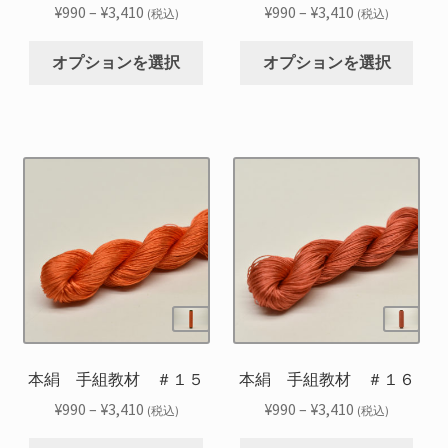
ョ
ョ
ー
ー
価
価
¥
990
–
¥
3,410
¥
990
–
¥
3,410
(税込)
(税込)
ン
ン
ジ
ジ
格
格
こ
こ
が
が
か
か
帯:
帯:
オプションを選択
オプションを選択
の
の
あ
あ
ら
ら
¥990
¥990
商
商
り
り
選
選
–
–
品
品
ま
ま
択
択
¥3,410
¥3,410
に
に
す。
す。
で
で
は
は
オ
オ
き
き
複
複
プ
プ
ま
ま
数
数
シ
シ
す
す
の
の
ョ
ョ
バ
バ
ン
ン
リ
リ
は
は
エ
エ
商
商
ー
ー
品
品
シ
シ
本絹 手組教材 ＃１５
本絹 手組教材 ＃１６
ペ
ペ
ョ
ョ
ー
ー
価
価
¥
990
–
¥
3,410
¥
990
–
¥
3,410
(税込)
(税込)
ン
ン
ジ
ジ
格
格