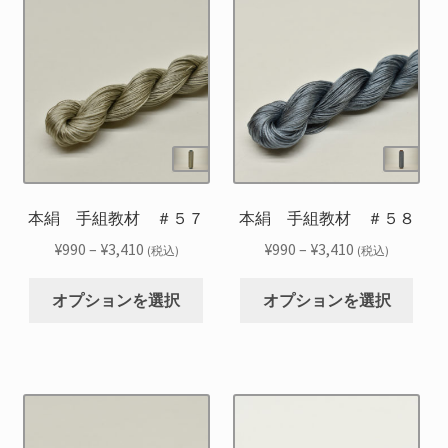
は
は
オ
オ
き
き
複
複
プ
プ
ま
ま
数
数
シ
シ
す
す
の
の
ョ
ョ
バ
バ
ン
ン
リ
リ
は
は
エ
エ
商
商
ー
ー
品
品
シ
シ
本絹 手組教材 ＃５７
本絹 手組教材 ＃５８
ペ
ペ
ョ
ョ
ー
ー
価
価
¥
990
–
¥
3,410
¥
990
–
¥
3,410
(税込)
(税込)
ン
ン
ジ
ジ
格
格
こ
こ
が
が
か
か
帯:
帯:
オプションを選択
オプションを選択
の
の
あ
あ
ら
ら
¥990
¥990
商
商
り
り
選
選
–
–
品
品
ま
ま
択
択
¥3,410
¥3,410
に
に
す。
す。
で
で
は
は
オ
オ
き
き
複
複
プ
プ
ま
ま