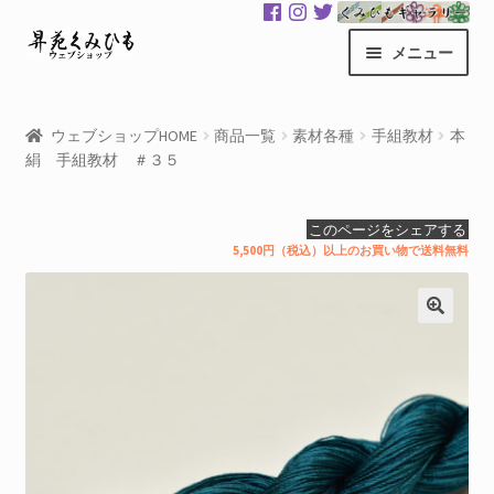
ナ
コ
メニュー
ビ
ン
ゲ
テ
昇苑くみひもHOME
ー
ン
ウェブショップHOME
商品一覧
素材各種
手組教材
本
シ
ツ
絹 手組教材 ＃３５
商品一覧
ョ
へ
ン
ス
カート
このページをシェアする
へ
キ
5,500円（税込）以上のお買い物で送料無料
ス
ッ
マイアカウント
キ
プ
ッ
サ
くみひもギャラリー
プ
ブ
メ
GloColor 世界地図
ニ
ュ
お買い物案内
ー