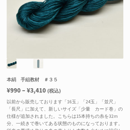
を
お問合せ
展
開
サ
お知らせ
ブ
メ
プライバシーポリシー
ニ
ュ
ー
を
展
開
本絹 手組教材 ＃３５
価
¥
990
–
¥
3,410
(税込)
格
以前から販売しております「16玉」「24玉」「並尺」
「長尺」に加えて、新しいサイズ「少量 カード巻」の
帯:
仕様が追加されました。こちらは15本持ちの糸を32ｍ
¥990
分、一続きで巻いてある状態のものになっております。