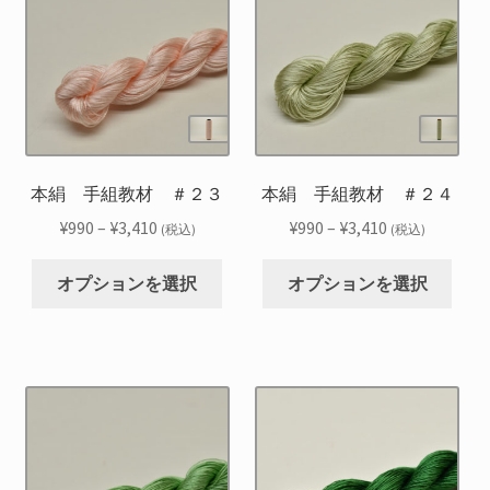
複
複
プ
プ
ま
ま
数
数
シ
シ
す
す
の
の
ョ
ョ
バ
バ
ン
ン
リ
リ
は
は
エ
エ
商
商
ー
ー
品
品
シ
シ
本絹 手組教材 ＃２３
本絹 手組教材 ＃２４
ペ
ペ
ョ
ョ
ー
ー
価
価
¥
990
–
¥
3,410
¥
990
–
¥
3,410
(税込)
(税込)
ン
ン
ジ
ジ
格
格
こ
こ
が
が
か
か
帯:
帯:
オプションを選択
オプションを選択
の
の
あ
あ
ら
ら
¥990
¥990
商
商
り
り
選
選
–
–
品
品
ま
ま
択
択
¥3,410
¥3,410
に
に
す。
す。
で
で
は
は
オ
オ
き
き
複
複
プ
プ
ま
ま
数
数
シ
シ
す
す