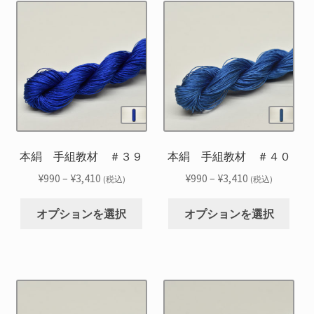
で
で
は
は
オ
オ
き
き
複
複
プ
プ
ま
ま
数
数
シ
シ
す
す
の
の
ョ
ョ
バ
バ
ン
ン
リ
リ
は
は
エ
エ
商
商
ー
ー
品
品
シ
シ
本絹 手組教材 ＃３９
本絹 手組教材 ＃４０
ペ
ペ
ョ
ョ
ー
ー
価
価
¥
990
–
¥
3,410
¥
990
–
¥
3,410
(税込)
(税込)
ン
ン
ジ
ジ
格
格
こ
こ
が
が
か
か
帯:
帯:
オプションを選択
オプションを選択
の
の
あ
あ
ら
ら
¥990
¥990
商
商
り
り
選
選
–
–
品
品
ま
ま
択
択
¥3,410
¥3,410
に
に
す。
す。
で
で
は
は
オ
オ
き
き
複
複
プ
プ