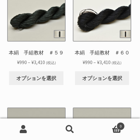
数
数
シ
シ
す
す
の
の
ョ
ョ
バ
バ
ン
ン
リ
リ
は
は
エ
エ
商
商
ー
ー
品
品
シ
シ
本絹 手組教材 ＃５９
本絹 手組教材 ＃６０
ペ
ペ
ョ
ョ
ー
ー
価
価
¥
990
–
¥
3,410
¥
990
–
¥
3,410
(税込)
(税込)
ン
ン
ジ
ジ
格
格
こ
こ
が
が
か
か
帯:
帯:
オプションを選択
オプションを選択
の
の
あ
あ
ら
ら
¥990
¥990
商
商
り
り
選
選
–
–
品
品
ま
ま
択
択
¥3,410
¥3,410
に
に
す。
す。
で
で
は
は
オ
オ
き
き
複
複
プ
プ
ま
ま
0
数
数
シ
シ
す
す
検
検
の
の
ョ
ョ