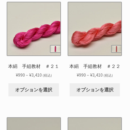
に
に
す。
す。
で
で
は
は
オ
オ
き
き
複
複
プ
プ
ま
ま
数
数
シ
シ
す
す
の
の
ョ
ョ
バ
バ
ン
ン
リ
リ
は
は
エ
エ
商
商
ー
ー
品
品
シ
シ
本絹 手組教材 ＃２１
本絹 手組教材 ＃２２
ペ
ペ
ョ
ョ
ー
ー
価
価
¥
990
–
¥
3,410
¥
990
–
¥
3,410
(税込)
(税込)
ン
ン
ジ
ジ
格
格
こ
こ
が
が
か
か
帯:
帯:
オプションを選択
オプションを選択
の
の
あ
あ
ら
ら
¥990
¥990
商
商
り
り
選
選
–
–
品
品
ま
ま
択
択
¥3,410
¥3,410
に
に
す。
す。
で
で
は
は
オ
オ
き
き