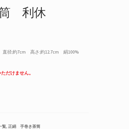
筒 利休
直径:約7cm 高さ:約12.7cm 絹100%
いただけません。
一覧
,
正絹 手巻き茶筒