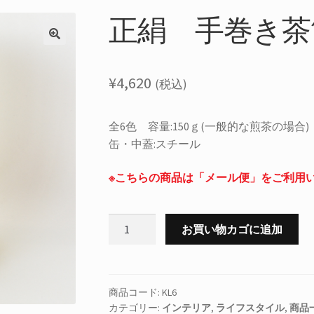
正絹 手巻き茶
¥
4,620
(税込)
全6色 容量:150ｇ(一般的な煎茶の場合) 
缶・中蓋:スチール
※こちらの商品は「メール便」をご利用
正
お買い物カゴに追加
絹
手
巻
き
商品コード:
KL6
カテゴリー:
インテリア
,
ライフスタイル
,
商品
茶