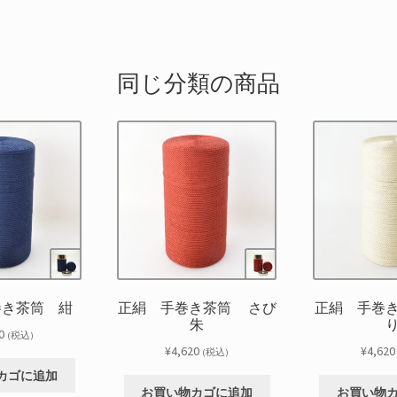
同じ分類の商品
巻き茶筒 紺
正絹 手巻き茶筒 さび
正絹 手巻
朱
0
(税込)
¥
4,620
¥
4,620
(税込)
カゴに追加
お買い物カゴに追加
お買い物