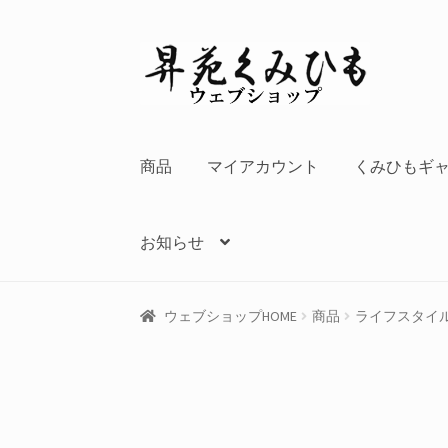
ナ
コ
ビ
ン
ゲ
テ
ー
ン
シ
ツ
商品
マイアカウント
くみひもギ
ョ
へ
ン
ス
へ
キ
お知らせ
ス
ッ
キ
プ
ッ
ウェブショップHOME
商品
ライフスタイ
プ