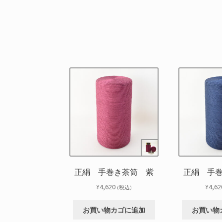
正絹 手巻き茶筒 紫
正絹 手
¥
4,620
¥
4,62
(税込)
お買い物カゴに追加
お買い物