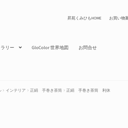
昇苑くみひもHOME
お買い物
ャラリー
GloColor 世界地図
お問合せ
ル
インテリア
正絹 手巻き茶筒
正絹 手巻き茶筒 利休