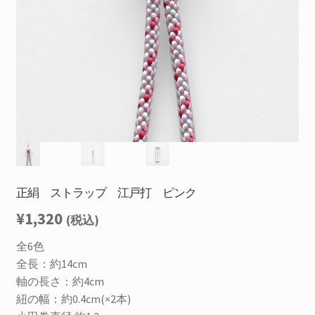
を
お問合せ
展
開
サ
お知らせ
ブ
メ
プライバシーポリシー
ニ
ュ
ー
を
展
開
正絹 ストラップ 江戸打 ピンク
¥
1,320
(税込)
全6色
全長：約14cm
軸の長さ：約4cm
紐の幅：約0.4cm(×2本)