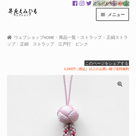
ナ
コ
メニュー
ビ
ン
ゲ
テ
昇苑くみひもHOME
ー
ン
ウェブショップHOME
商品一覧
ストラップ
正絹ストラ
シ
ツ
ップ
正絹 ストラップ 江戸打 ピンク
商品一覧
ョ
へ
ン
ス
カート
このページをシェアする
へ
キ
5,500円（税込）以上のお買い物で送料無料
ス
ッ
マイアカウント
キ
プ
ッ
サ
くみひもギャラリー
プ
ブ
メ
GloColor 世界地図
ニ
ュ
お買い物案内
ー