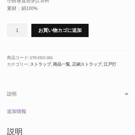
小田巻直径:約1.3cm
素材：絹100%
正
お買い物カゴに追加
絹
ス
ト
ラ
商品コード:
STR-EDO-001
カテゴリー:
ストラップ
,
商品一覧
,
正絹ストラップ
,
江戸打
ッ
プ
江
戸
説明
打
ピ
ン
追加情報
ク
個
説明