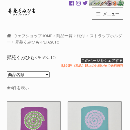
ナ
コ
メニュー
ビ
ン
ゲ
テ
昇苑くみひもHOME
ー
ン
ウェブショップHOME
商品一覧
根付
ストラップホルダ
シ
ツ
ー
昇苑くみひも×PETASUTO
商品一覧
ョ
へ
ン
ス
昇苑くみひも×PETASUTO
カート
このページをシェアする
へ
キ
5,500円（税込）以上のお買い物で送料無料
ス
ッ
マイアカウント
キ
プ
ッ
サ
全4件を表示
くみひもギャラリー
プ
ブ
メ
GloColor 世界地図
ニ
ュ
お買い物案内
ー