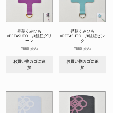
を
お問合せ
展
開
サ
お知らせ
ブ
メ
昇苑くみひも
昇苑くみひも
プライバシーポリシー
ニ
×PETASUTO /#組紐グリ
×PETASUTO /#組紐ピン
ーン
ク
ュ
ー
¥
660
¥
660
(税込)
(税込)
を
展
お買い物カゴに追
お買い物カゴに追
開
加
加