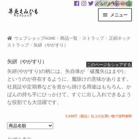
ナ
コ
メニュー
ビ
ン
ゲ
テ
昇苑くみひもHOME
ー
ン
ウェブショップHOME
商品一覧
ストラップ
正絹ネック
シ
ツ
ストラップ
矢絣（やがすり）
商品一覧
ョ
へ
ン
ス
矢絣（やがすり）
カート
このページをシェアする
へ
キ
矢絣(やがすり)の柄には、矢自体が「破魔矢(はまや)」
ス
ッ
というのが存在するように、魔除けの意味があります。
マイアカウント
キ
プ
社員証や定期券などを首から掛ける用途はもちろん、か
ッ
サ
ばんの持ち手にひっかけて、すぐに出し入れできるよう
くみひもギャラリー
プ
ブ
な役割でも大活躍です。
メ
GloColor 世界地図
5,500円（税込）以上のお買い物で送料無料
ニ
ュ
お買い物案内
ー