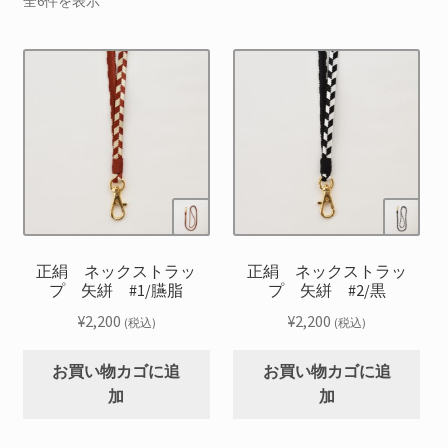
全6件を表示
を
お問合せ
展
開
サ
お知らせ
ブ
メ
プライバシーポリシー
ニ
ュ
ー
を
展
開
正絹 ネックストラッ
正絹 ネックストラッ
プ 矢絣 #1/臙脂
プ 矢絣 #2/黒
¥
2,200
¥
2,200
(税込)
(税込)
お買い物カゴに追
お買い物カゴに追
加
加