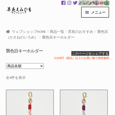
ナ
コ
メニュー
ビ
ン
ゲ
テ
昇苑くみひもHOME
ー
ン
ウェブショップHOME
商品一覧
昇苑のおすすめ
襲色目
シ
ツ
（かさねのいろめ）
襲色目キーホルダー
商品一覧
ョ
へ
ン
ス
襲色目キーホルダー
カート
このページをシェアする
へ
キ
5,500円（税込）以上のお買い物で送料無料
ス
ッ
マイアカウント
キ
プ
ッ
サ
全4件を表示
くみひもギャラリー
プ
ブ
メ
GloColor 世界地図
ニ
ュ
お買い物案内
ー