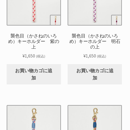
を
お問合せ
展
開
サ
お知らせ
ブ
メ
襲色目（かさねのいろ
襲色目（かさねのいろ
プライバシーポリシー
ニ
め）キーホルダー 紫の
め）キーホルダー 明石
上
の上
ュ
ー
¥
1,650
¥
1,650
(税込)
(税込)
を
展
お買い物カゴに追
お買い物カゴに追
開
加
加