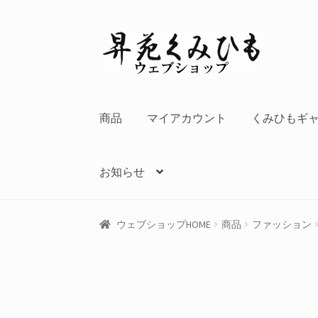
ナ
コ
ビ
ン
ゲ
テ
ー
ン
シ
ツ
商品
マイアカウント
くみひもギ
ョ
へ
ン
ス
へ
キ
お知らせ
ス
ッ
キ
プ
ッ
ウェブショップHOME
商品
ファッション
プ