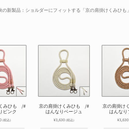
2年秋の新製品：ショルダーにフィットする「京の肩掛けくみひも
くみひも /#
京の肩掛けくみひも /#
京の肩掛けく
りピンク
はんなりベージュ
はんなり
0
¥
3,630
¥
3,630
(税込)
(税込)