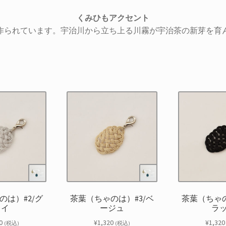
くみひもアクセント
作られています。宇治川から立ち上る川霧が宇治茶の新芽を育
のは）#2/グ
茶葉（ちゃのは）#3/ベ
茶葉（ちゃの
レイ
ージュ
ラ
0
¥
1,320
¥
1,320
(税込)
(税込)