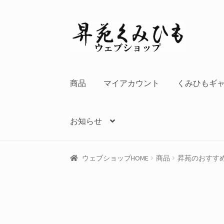
ナ
コ
ビ
ン
ゲ
テ
ー
ン
シ
ツ
商品
マイアカウント
くみひもギ
ョ
へ
ン
ス
へ
キ
お知らせ
ス
ッ
キ
プ
ッ
ウェブショップHOME
商品
昇苑のおすす
プ