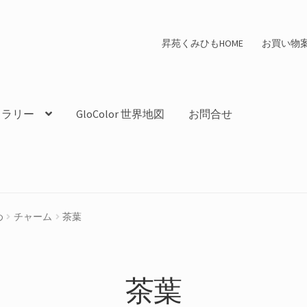
昇苑くみひもHOME
お買い物
ャラリー
GloColor 世界地図
お問合せ
め
チャーム
茶葉
茶葉